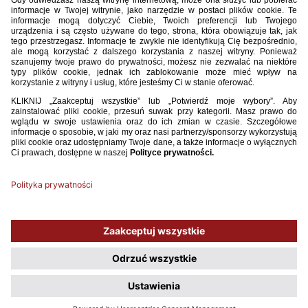
Sędzia 1 2016.pdf
3.32MB
POBIERZ
Używamy plików cookies, aby ułatwić Ci korzystanie z naszego serwisu
oraz do celów statystycznych. Jeśli nie blokujesz tych plików, to zgadzasz
się na ich użycie oraz zapisanie w pamięci urządzenia. Pamiętaj, że
możesz samodzielnie zarządzać cookies, zmieniając ustawienia
przeglądarki.
Polityka plików Cookies.
ROZUMIEM, NIE POKAZUJ WIĘCEJ TEGO OKNA
COPYRIGHT 2009 - 2026 © PZPN.PL WSZYSTKIE PRAWA ZASTRZEŻONE