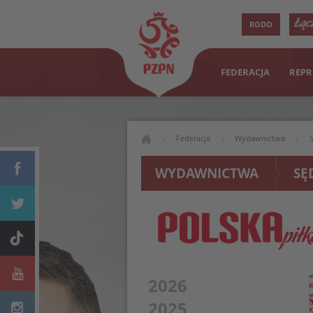
RODO
FEDERACJA
REPR
Federacja
Wydawnictwa
WYDAWNICTWA
SĘ
2026
2025