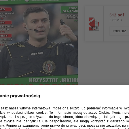
S12.pdf
3.65MB
POBIERZ