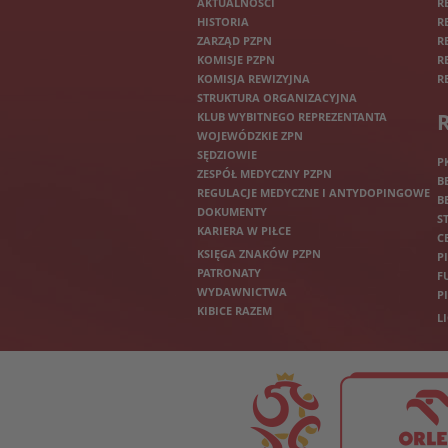
AKTUALNOŚCI
R
HISTORIA
R
ZARZĄD PZPN
R
KOMISJE PZPN
R
KOMISJA REWIZYJNA
R
STRUKTURA ORGANIZACYJNA
KLUB WYBITNEGO REPREZENTANTA
WOJEWÓDZKIE ZPN
SĘDZIOWIE
P
ZESPÓŁ MEDYCZNY PZPN
B
REGULACJE MEDYCZNE I ANTYDOPINGOWE
B
DOKUMENTY
S
KARIERA W PIŁCE
C
KSIĘGA ZNAKÓW PZPN
P
PATRONATY
F
WYDAWNICTWA
P
KIBICE RAZEM
L