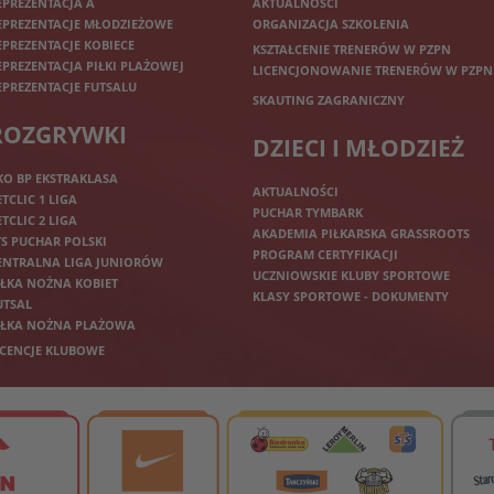
EPREZENTACJA A
AKTUALNOŚCI
EPREZENTACJE MŁODZIEŻOWE
ORGANIZACJA SZKOLENIA
EPREZENTACJE KOBIECE
KSZTAŁCENIE TRENERÓW W PZPN
EPREZENTACJA PIŁKI PLAŻOWEJ
LICENCJONOWANIE TRENERÓW W PZPN
EPREZENTACJE FUTSALU
SKAUTING ZAGRANICZNY
ROZGRYWKI
DZIECI I MŁODZIEŻ
KO BP EKSTRAKLASA
AKTUALNOŚCI
ETCLIC 1 LIGA
PUCHAR TYMBARK
ETCLIC 2 LIGA
AKADEMIA PIŁKARSKA GRASSROOTS
TS PUCHAR POLSKI
PROGRAM CERTYFIKACJI
ENTRALNA LIGA JUNIORÓW
UCZNIOWSKIE KLUBY SPORTOWE
IŁKA NOŻNA KOBIET
KLASY SPORTOWE - DOKUMENTY
UTSAL
IŁKA NOŻNA PLAŻOWA
ICENCJE KLUBOWE