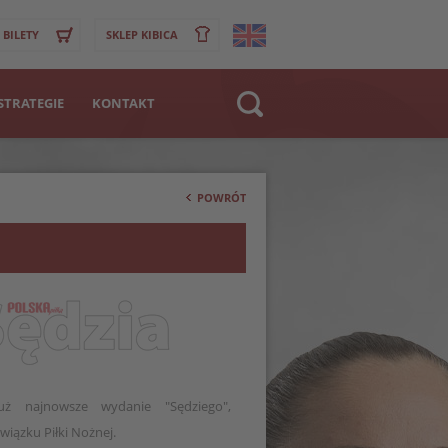
BILETY
SKLEP KIBICA
STRATEGIE
KONTAKT
Strona WWW
>
Klub
POWRÓT
Zawodnik
uż najnowsze wydanie "Sędziego",
wiązku Piłki Nożnej.