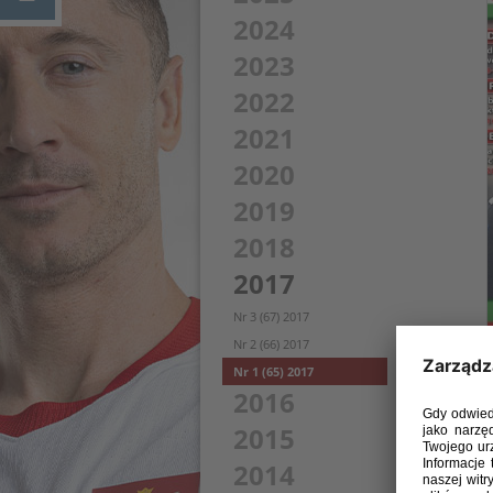
2024
2023
2022
2021
2020
2019
2018
2017
Nr 3 (67) 2017
Nr 2 (66) 2017
Nr 1 (65) 2017
2016
2015
2014