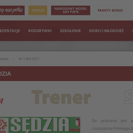
NARODOWY MODEL
PZPN24
PAKIETY BIZNES
GRY PZPN
EZENTACJE
ROZGRYWKI
SZKOLENIE
DZIECI I MŁODZIEŻ
Sędzia
Nr 1 (65) 2017
DZIA
Do pobrania jest j
czasopisma Polskiego Z