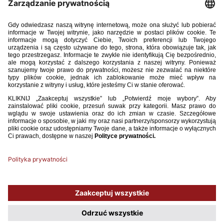
Sędzia 1 (72) 2019.pdf
7.32MB
POBIERZ
Używamy plików cookies, aby ułatwić Ci korzystanie z naszego serwisu
oraz do celów statystycznych. Jeśli nie blokujesz tych plików, to zgadzasz
się na ich użycie oraz zapisanie w pamięci urządzenia. Pamiętaj, że