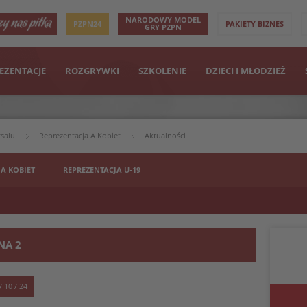
NARODOWY MODEL
PZPN24
PAKIETY BIZNES
GRY PZPN
EZENTACJE
ROZGRYWKI
SZKOLENIE
DZIECI I MŁODZIEŻ
tsalu
Reprezentacja A Kobiet
Aktualności
 A KOBIET
REPREZENTACJA U-19
NA 2
/ 10 / 24