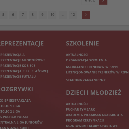
WIĘCEJ
5
6
7
8
9
10
...
12
REPREZENTACJE
SZKOLENIE
EPREZENTACJA A
AKTUALNOŚCI
EPREZENTACJE MŁODZIEŻOWE
ORGANIZACJA SZKOLENIA
EPREZENTACJE KOBIECE
KSZTAŁCENIE TRENERÓW W PZPN
EPREZENTACJA PIŁKI PLAŻOWEJ
LICENCJONOWANIE TRENERÓW W PZPN
EPREZENTACJE FUTSALU
SKAUTING ZAGRANICZNY
ROZGRYWKI
DZIECI I MŁODZIEŻ
KO BP EKSTRAKLASA
AKTUALNOŚCI
ETCLIC 1 LIGA
PUCHAR TYMBARK
ETCLIC 2 LIGA
AKADEMIA PIŁKARSKA GRASSROOTS
TS PUCHAR POLSKI
PROGRAM CERTYFIKACJI
ENTRALNA LIGA JUNIORÓW
UCZNIOWSKIE KLUBY SPORTOWE
IŁKA NOŻNA KOBIET