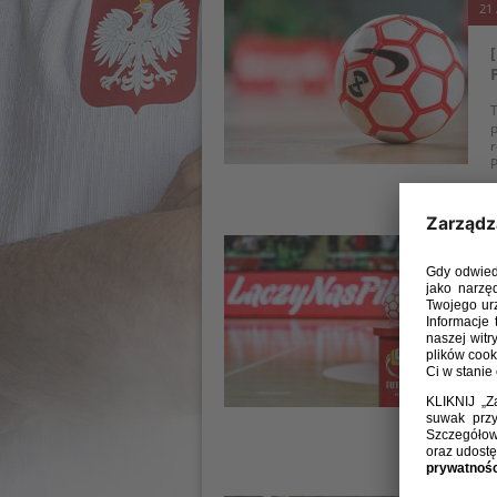
21 
T
r
P
19 
R
z
a
P