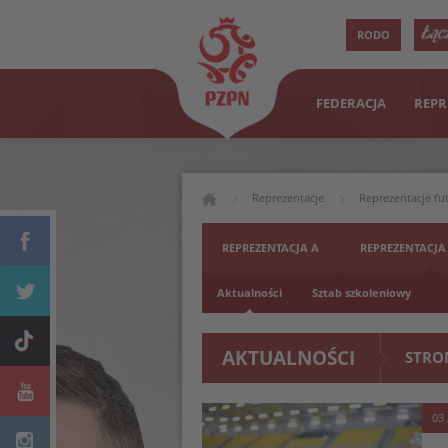
RODO
FEDERACJA
REPR
Reprezentacje
Reprezentacje fu
REPREZENTACJA A
REPREZENTACJA
Aktualności
Sztab szkoleniowy
AKTUALNOŚCI
STRO
03 