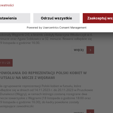
/ 11 / 23
REPREZENTACJA POLSKI KOBIET W FUTSALU
POKONAŁA WĘGRY
rwa zgrupowanie reprezentacji Polski kobiet w futsalu.
W pierwszym meczu towarzyskiego spotkania biało-czerwone
okonały Węgierki 2:0, a bramki zdobyły Katarzyna Włodarczyk w 4.
inucie oraz Agata Sobkowicz w 32. minucie. Rewanż odbędzie się
9 listopada o godzinie 16:30.
WIĘCEJ
/ 11 / 23
POWOŁANIA DO REPREZENTACJI POLSKI KOBIET W
FUTSALU NA MECZE Z WĘGRAMI
a zgrupowanie reprezentacji Polski kobiet w futsalu, które
dbędzie się w dniach od 14.11.2023 r. do 20.11.2023 w Pruszkowie
 Dunakeszi (Węgry), w ramach którego zostaną rozegrane dwa
ecze towarzyskie z Węgrami (18 listopada o godzinie 18:00 oraz
9 listopada o godzinie 16:30), do kadry powołane zostały
astępujące zawodniczki: