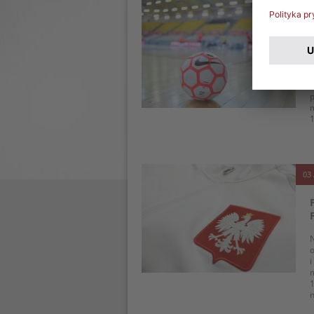
18 
T
p
m
1
03 
N
o
i
m
1
n