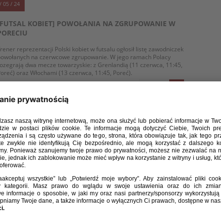
/ 05 / 24
[FUTSAL KOBIET] POWOŁANIA NA ZGRUPOWANIE W
PORECIU
rener reprezentacji Polski kobiet w futsalu ogłosił listę zawodniczek
powołanych na czerwcowe zgrupowanie. W jego ramach Polacy
ozegrają dwa mecze towarzyskie: z Grenlandią (11 czerwca, 11:45,
oreć) oraz Włochami (13 czerwca, 11:45, Poreć).
WIĘCEJ
/ 11 / 23
REPREZENTACJA POLSKI KOBIET W FUTSALU
PONOWNIE POKONAŁA WĘGRY
eprezentacja Polski kobiet w futsalu ponownie odniosła zwycięstwo
 Węgrami. W drugim meczu biało-czerwone zwyciężyły 1:0,
 jedynego gola strzeliła Agata Bała w 29. minucie. Dzień wcześniej
olki wygrały 2:0 po trafieniach Katarzyny Włodarczyk i Agaty
Sobkowicz.
WIĘCEJ