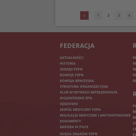
1
2
3
4
FEDERACJA
AKTUALNOŚCI
R
HISTORIA
R
ZARZĄD PZPN
R
KOMISJE PZPN
R
KOMISJA REWIZYJNA
R
STRUKTURA ORGANIZACYJNA
KLUB WYBITNEGO REPREZENTANTA
WOJEWÓDZKIE ZPN
SĘDZIOWIE
P
ZESPÓŁ MEDYCZNY PZPN
B
REGULACJE MEDYCZNE I ANTYDOPINGOWE
B
DOKUMENTY
S
KARIERA W PIŁCE
C
KSIĘGA ZNAKÓW PZPN
P