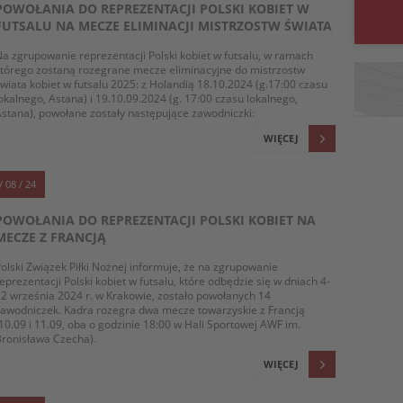
POWOŁANIA DO REPREZENTACJI POLSKI KOBIET W
FUTSALU NA MECZE ELIMINACJI MISTRZOSTW ŚWIATA
a zgrupowanie reprezentacji Polski kobiet w futsalu, w ramach
tórego zostaną rozegrane mecze eliminacyjne do mistrzostw
wiata kobiet w futsalu 2025: z Holandią 18.10.2024 (g.17:00 czasu
okalnego, Astana) i 19.10.09.2024 (g. 17:00 czasu lokalnego,
stana), powołane zostały następujące zawodniczki:
WIĘCEJ
/ 08 / 24
POWOŁANIA DO REPREZENTACJI POLSKI KOBIET NA
MECZE Z FRANCJĄ
olski Związek Piłki Nożnej informuje, że na zgrupowanie
eprezentacji Polski kobiet w futsalu, które odbędzie się w dniach 4-
2 września 2024 r. w Krakowie, zostało powołanych 14
awodniczek. Kadra rozegra dwa mecze towarzyskie z Francją
10.09 i 11.09, oba o godzinie 18:00 w Hali Sportowej AWF im.
ronisława Czecha).
WIĘCEJ