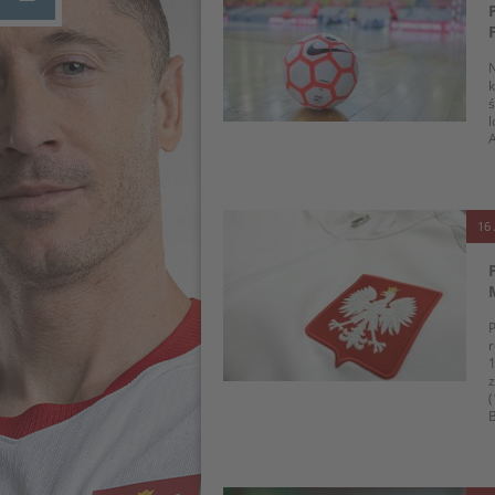
N
k
ś
l
A
16 
P
r
1
z
(
B