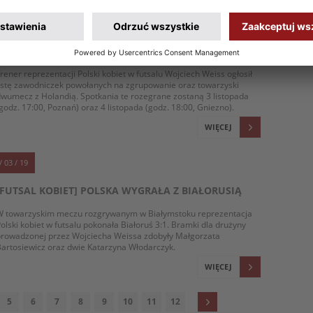
/ 10 / 19
[FUTSAL KOBIET] POWOŁANIA NA TOWARZYSKI
DWUMECZ Z HOLANDIĄ
rener reprezentacji Polski kobiet w futsalu Wojciech Weiss ogłosił
istę zawodniczek powołanych na zgrupowanie oraz towarzyski
wumecz z Holandią. Spotkania te rozegrane zostaną 3 listopada
godz. 17:00, Poznań) oraz 4 listopada (godz. 18:00, Gniezno).
WIĘCEJ
/ 03 / 19
[FUTSAL KOBIET] POLSKA WYGRAŁA Z BIAŁORUSIĄ
W towarzyskim meczu rozgrywanym w Białymstoku reprezentacja
olski kobiet w futsalu pokonała Białoruś 3:1. Bramki dla drużyny
prowadzonej przez Wojciecha Weissa zdobyły Małgorzata
artosiewicz oraz dwie Katarzyna Włodarczyk.
WIĘCEJ
5
6
7
8
9
10
11
12