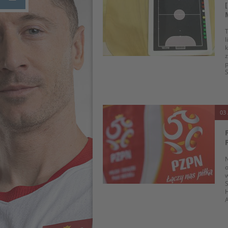
T
l
k
z
p
S
03 
N
o
S
H
A