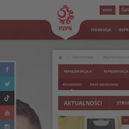
RODO
FEDERACJA
REPR
Reprezentacje
Reprezentacje fu
REPREZENTACJA A
REPREZENTACJA
Aktualności
Sztab szkoleniowy
AKTUALNOŚCI
STRO
05 