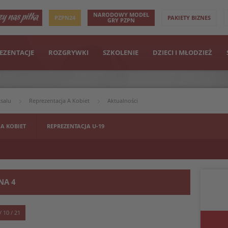
NARODOWY MODEL
PZPN24
PAKIETY BIZNES
GRY PZPN
EZENTACJE
ROZGRYWKI
SZKOLENIE
DZIECI I MŁODZIEŻ
tsalu
Reprezentacja A Kobiet
Aktualności
 A KOBIET
REPREZENTACJA U-19
NA 4
/ 10 / 21