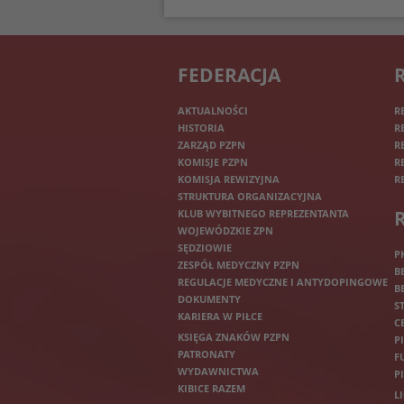
FEDERACJA
AKTUALNOŚCI
R
HISTORIA
R
ZARZĄD PZPN
R
KOMISJE PZPN
R
KOMISJA REWIZYJNA
R
STRUKTURA ORGANIZACYJNA
KLUB WYBITNEGO REPREZENTANTA
WOJEWÓDZKIE ZPN
SĘDZIOWIE
P
ZESPÓŁ MEDYCZNY PZPN
B
REGULACJE MEDYCZNE I ANTYDOPINGOWE
B
DOKUMENTY
S
KARIERA W PIŁCE
C
KSIĘGA ZNAKÓW PZPN
P
PATRONATY
F
WYDAWNICTWA
P
KIBICE RAZEM
L