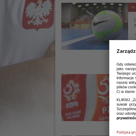
09 
T
l
s
t
c
12 
N
o
p