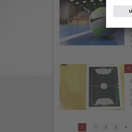
18 
T
l
d
(
07 
P
B
1
2
3
4