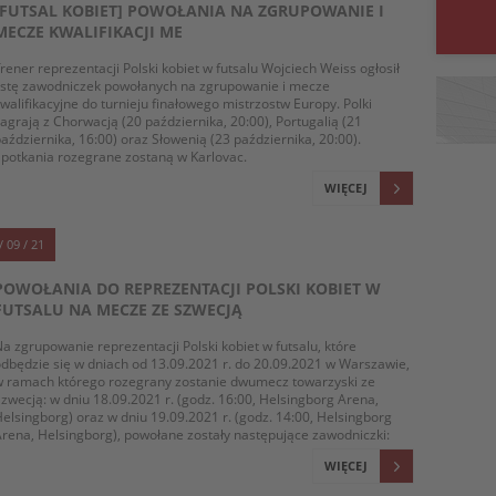
[FUTSAL KOBIET] POWOŁANIA NA ZGRUPOWANIE I
MECZE KWALIFIKACJI ME
rener reprezentacji Polski kobiet w futsalu Wojciech Weiss ogłosił
istę zawodniczek powołanych na zgrupowanie i mecze
walifikacyjne do turnieju finałowego mistrzostw Europy. Polki
agrają z Chorwacją (20 października, 20:00), Portugalią (21
aździernika, 16:00) oraz Słowenią (23 października, 20:00).
potkania rozegrane zostaną w Karlovac.
WIĘCEJ
/ 09 / 21
POWOŁANIA DO REPREZENTACJI POLSKI KOBIET W
FUTSALU NA MECZE ZE SZWECJĄ
a zgrupowanie reprezentacji Polski kobiet w futsalu, które
dbędzie się w dniach od 13.09.2021 r. do 20.09.2021 w Warszawie,
w ramach którego rozegrany zostanie dwumecz towarzyski ze
zwecją: w dniu 18.09.2021 r. (godz. 16:00, Helsingborg Arena,
elsingborg) oraz w dniu 19.09.2021 r. (godz. 14:00, Helsingborg
rena, Helsingborg), powołane zostały następujące zawodniczki:
WIĘCEJ