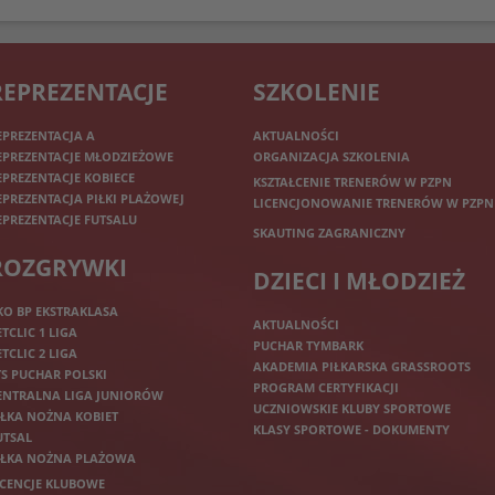
REPREZENTACJE
SZKOLENIE
EPREZENTACJA A
AKTUALNOŚCI
EPREZENTACJE MŁODZIEŻOWE
ORGANIZACJA SZKOLENIA
EPREZENTACJE KOBIECE
KSZTAŁCENIE TRENERÓW W PZPN
EPREZENTACJA PIŁKI PLAŻOWEJ
LICENCJONOWANIE TRENERÓW W PZPN
EPREZENTACJE FUTSALU
SKAUTING ZAGRANICZNY
ROZGRYWKI
DZIECI I MŁODZIEŻ
KO BP EKSTRAKLASA
AKTUALNOŚCI
ETCLIC 1 LIGA
PUCHAR TYMBARK
ETCLIC 2 LIGA
AKADEMIA PIŁKARSKA GRASSROOTS
TS PUCHAR POLSKI
PROGRAM CERTYFIKACJI
ENTRALNA LIGA JUNIORÓW
UCZNIOWSKIE KLUBY SPORTOWE
IŁKA NOŻNA KOBIET
KLASY SPORTOWE - DOKUMENTY
UTSAL
IŁKA NOŻNA PLAŻOWA
ICENCJE KLUBOWE