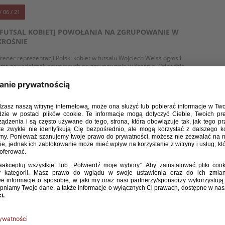
/ 06 / 21
[FUTSAL KOBIET] POWOŁANIA NA ZGRUPOWANIE W
KROŚNIE
rener reprezentacji Polski kobiet w futsalu Wojciech Weiss ogłosił
istę zawodniczek powołanych na zgrupowanie w Krośnie. Odbędzie
ię ono w dniach 11-18 czerwca, a w jego ramach Polki rozegrają
owarzyski dwumecz z Ukrainą (16 czerwca, 18:00, Użhorod oraz 17
zerwca, 12:00, Użhorod).
WIĘCEJ
/ 05 / 21
POWOŁANIA NA ZGRUPOWANIE REPREZENTACJI
POLSKI KOBIET W FUTSALU
a zgrupowanie reprezentacji Polski kobiet w futsalu, które
dbędzie się w dniach od 23.05.2021 r. do 28.05.2021 w Wałbrzychu,
owołane zostały następujące zawodniczki:
WIĘCEJ