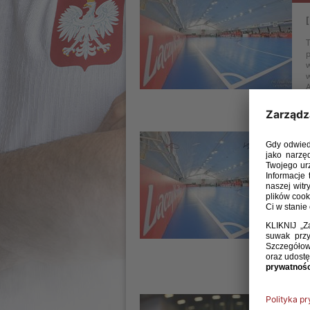
T
p
w
w
A
23 
T
z
1
K
w
12 