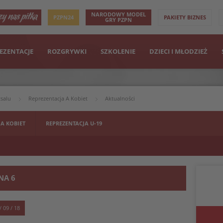
NARODOWY MODEL
PZPN24
PAKIETY BIZNES
GRY PZPN
EZENTACJE
ROZGRYWKI
SZKOLENIE
DZIECI I MŁODZIEŻ
tsalu
Reprezentacja A Kobiet
Aktualności
 A KOBIET
REPREZENTACJA U-19
NA 6
/ 09 / 18