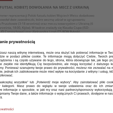
[FUTSAL KOBIET] DOWOŁANIA NA MECZ Z UKRAINĄ
rener reprezentacji Polski futsalu kobiet Wojciech Weiss dodatkowo
owołał dwie zawodniczki, które wezmą udział w zgrupowaniu
 Pruszkowie (3-18 września) oraz meczu towarzyskim z Ukrainą (6
rześnia, 18:00, Kijów). W kadrze znalazły się Klaudia Ciupa (ISD-
JD Częstochowa) oraz Aleksandra Lizoń (TS ROW Rybnik).
WIĘCEJ
/ 08 / 18
[FUTSAL KOBIET] POWOŁANIA NA ZGRUPOWANIE W
PRUSZKOWIE
rener reprezentacji Polski futsalu kobiet Wojciech Weiss powołał 14
awodniczek, które wezmą udział w zgrupowaniu w Pruszkowie (3-
8 września) oraz meczu towarzyskim z Ukrainą (6 września, 18:00,
ijów). Z tego grona zostanie wyłonione 12 piłkarek, które zagrają
 turnieju eliminacyjnym mistrzostw Europy.
WIĘCEJ
/ 07 / 18