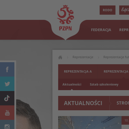
RODO
FEDERACJA
REPR
Reprezentacje
Reprezentacje fu
REPREZENTACJA A
REPREZENTACJA
Aktualności
Sztab szkoleniowy
AKTUALNOŚCI
STRO
10 