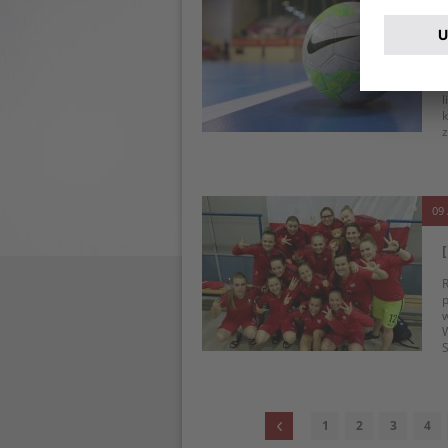
T
l
k
z
09 
R
p
w
W
S
1
2
3
4