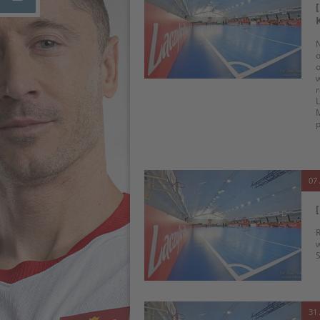
N
o
o
w
r
L
M
p
07 
R
w
S
31 