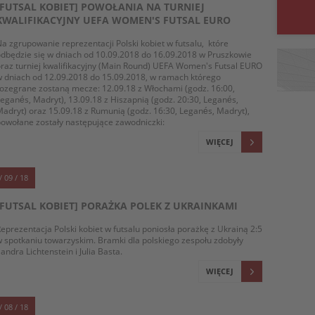
[FUTSAL KOBIET] POWOŁANIA NA TURNIEJ
KWALIFIKACYJNY UEFA WOMEN'S FUTSAL EURO
a zgrupowanie reprezentacji Polski kobiet w futsalu, które
dbędzie się w dniach od 10.09.2018 do 16.09.2018 w Pruszkowie
raz turniej kwalifikacyjny (Main Round) UEFA Women's Futsal EURO
 dniach od 12.09.2018 do 15.09.2018, w ramach którego
ozegrane zostaną mecze: 12.09.18 z Włochami (godz. 16:00,
eganés, Madryt), 13.09.18 z Hiszapnią (godz. 20:30, Leganés,
adryt) oraz 15.09.18 z Rumunią (godz. 16:30, Leganés, Madryt),
owołane zostały następujące zawodniczki:
WIĘCEJ
/ 09 / 18
[FUTSAL KOBIET] PORAŻKA POLEK Z UKRAINKAMI
eprezentacja Polski kobiet w futsalu poniosła porażkę z Ukrainą 2:5
 spotkaniu towarzyskim. Bramki dla polskiego zespołu zdobyły
andra Lichtenstein i Julia Basta.
WIĘCEJ
/ 08 / 18