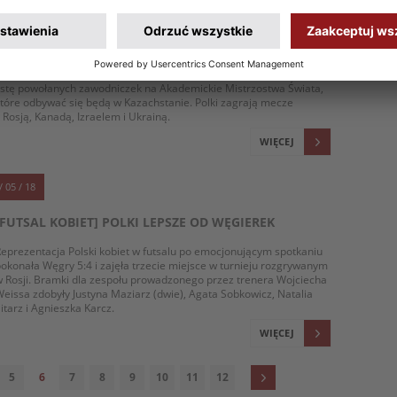
POWOŁANIA DO REPREZENTACJI POLSKI KOBIET W
FUTSALU NA AKADEMICKIE MISTRZOSTWA ŚWIATA
rener reprezentacji Polski kobiet w futsalu Wojciech Weiss podał
istę powołanych zawodniczek na Akademickie Mistrzostwa Świata,
tóre odbywać się będą w Kazachstanie. Polki zagrają mecze
 Rosją, Kanadą, Izraelem i Ukrainą.
WIĘCEJ
/ 05 / 18
[FUTSAL KOBIET] POLKI LEPSZE OD WĘGIEREK
eprezentacja Polski kobiet w futsalu po emocjonującym spotkaniu
okonała Węgry 5:4 i zajęła trzecie miejsce w turnieju rozgrywanym
 Rosji. Bramki dla zespołu prowadzonego przez trenera Wojciecha
eissa zdobyły Justyna Maziarz (dwie), Agata Sobkowicz, Natalia
itarz i Agnieszka Karcz.
WIĘCEJ
5
6
7
8
9
10
11
12