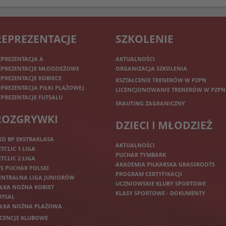
REPREZENTACJE
SZKOLENIE
EPREZENTACJA A
AKTUALNOŚCI
EPREZENTACJE MŁODZIEŻOWE
ORGANIZACJA SZKOLENIA
EPREZENTACJE KOBIECE
KSZTAŁCENIE TRENERÓW W PZPN
EPREZENTACJA PIŁKI PLAŻOWEJ
LICENCJONOWANIE TRENERÓW W PZPN
EPREZENTACJE FUTSALU
SKAUTING ZAGRANICZNY
ROZGRYWKI
DZIECI I MŁODZIEŻ
KO BP EKSTRAKLASA
AKTUALNOŚCI
ETCLIC 1 LIGA
PUCHAR TYMBARK
ETCLIC 2 LIGA
AKADEMIA PIŁKARSKA GRASSROOTS
TS PUCHAR POLSKI
PROGRAM CERTYFIKACJI
ENTRALNA LIGA JUNIORÓW
UCZNIOWSKIE KLUBY SPORTOWE
IŁKA NOŻNA KOBIET
KLASY SPORTOWE - DOKUMENTY
UTSAL
IŁKA NOŻNA PLAŻOWA
ICENCJE KLUBOWE