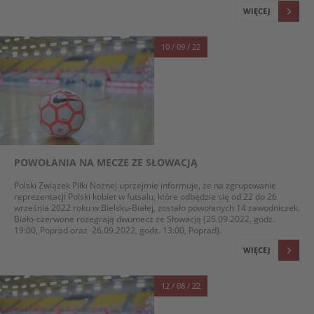
WIĘCEJ
10 / 09 / 22
POWOŁANIA NA MECZE ZE SŁOWACJĄ
Polski Związek Piłki Nożnej uprzejmie informuje, że na zgrupowanie
reprezentacji Polski kobiet w futsalu, które odbędzie się od 22 do 26
września 2022 roku w Bielsku-Białej, zostało powołanych 14 zawodniczek.
Biało-czerwone rozegrają dwumecz ze Słowacją (25.09.2022, godz.
19:00, Poprad oraz 26.09.2022, godz. 13:00, Poprad).
WIĘCEJ
12 / 08 / 22