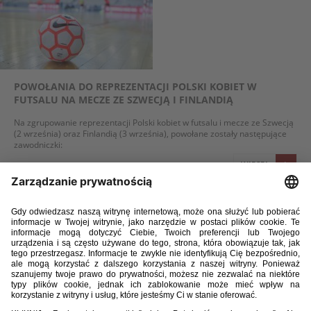
POWOŁANIA DO REPREZENTACJI POLSKI KOBIET W
FUTSALU NA MECZE ZE SZWECJĄ I FINLANDIĄ
Na zgrupowanie reprezentacji Polski kobiet w futsalu i mecze ze Szwecją
(2 września) oraz Finlandią (3 września), powołane zostały następujące
zawodniczki:
WIĘCEJ
24 / 06 / 22