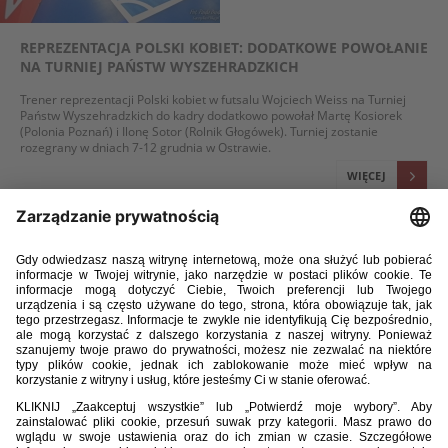
REPREZENTACJA POLSKI KOBIET: DODATKOWE POWOŁANIE
NA TURNIEJ PAŃSTW WYSZEHRADZKICH
Trener reprezentacji Polski kobiet w futsalu Wojciech Weiss na Turniej
Państw Wyszehradzkich do kadry dodatkowo powołał Martę Kosiorek
(Polonia Poznań) i Ilonę Sotor (Rolnik Głogówek). Turniej zostanie
rozegrany w dniach 7-12 grudnia w Ostrawie.
WIĘCEJ
05 / 12 / 16
REPREZENTACJA POLSKI KOBIET: DODATKOWE POWOŁANIE
NA TURNIEJ PAŃSTW WYSZEHRADZKICH
Trener reprezentacji Polski kobiet w futsalu Wojciech Weiss na Turniej