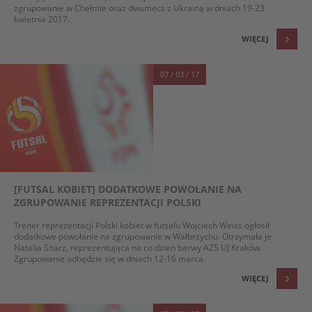
zgrupowanie w Chełmie oraz dwumecz z Ukrainą w dniach 19-23
kwietnia 2017.
WIĘCEJ
07 / 03 / 17
[FUTSAL KOBIET] DODATKOWE POWOŁANIE NA
ZGRUPOWANIE REPREZENTACJI POLSKI
Trener reprezentacji Polski kobiet w futsalu Wojciech Weiss ogłosił
dodatkowe powołanie na zgrupowanie w Wałbrzychu. Otrzymała je
Natalia Sitarz, reprezentująca na co dzień barwy AZS UJ Kraków.
Zgrupowanie odbędzie się w dniach 12-16 marca.
WIĘCEJ