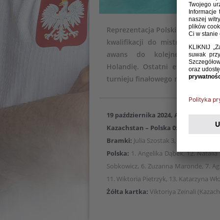
Reprezentacja Polski kobiet w fu
kwalifikacji do mistrzostw świa
awans do kolejnej fazy rywal
Holandię. Ostatni etap kwalifi
turnieju finałowego mistrzostw ś
19 października 2024, Astana
Kazachstan – Polska 0:7
Bramki:
Julia Szostak 3, Agata Sobkowic
Polska:
1. Angelika Dąbek, 12. Natalia
Sobkowicz, 6. Zuzanna Maronde, 7. Agata
11. Wiktoria Pietrzyk, 13. Katarzyna Wł
Żółta kartka:
Viktoriya Zeinali (Kazach