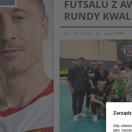
FUTSALU Z A
RUNDY KWALI
19 / 10 / 24
Autor: PZPN