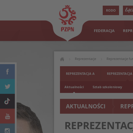
RODO
FEDERACJA
REPR
Reprezentacje
Reprezentacje fu
kwalifikacji MŚ
REPREZENTACJA A
REPREZENTACJA
Aktualności
Sztab szkoleniowy
AKTUALNOŚCI
REP
REPREZENTAC