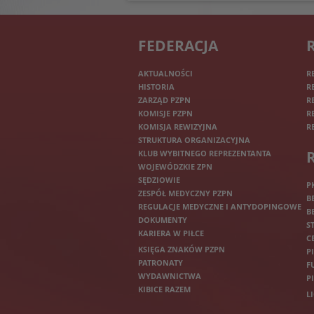
FEDERACJA
AKTUALNOŚCI
R
HISTORIA
R
ZARZĄD PZPN
R
KOMISJE PZPN
R
KOMISJA REWIZYJNA
R
STRUKTURA ORGANIZACYJNA
KLUB WYBITNEGO REPREZENTANTA
WOJEWÓDZKIE ZPN
SĘDZIOWIE
P
ZESPÓŁ MEDYCZNY PZPN
B
REGULACJE MEDYCZNE I ANTYDOPINGOWE
B
DOKUMENTY
S
KARIERA W PIŁCE
C
KSIĘGA ZNAKÓW PZPN
P
PATRONATY
F
WYDAWNICTWA
P
KIBICE RAZEM
L