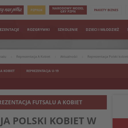
NARODOWY MODEL
PZPN24
PAKIETY BIZNES
GRY PZPN
EZENTACJE
ROZGRYWKI
SZKOLENIE
DZIECI I MŁODZIEŻ
tsalu
Reprezentacja A Kobiet
Aktualności
Reprezentacja Polski kobie
 A KOBIET
REPREZENTACJA U-19
REZENTACJA FUTSALU A KOBIET
JA POLSKI KOBIET W