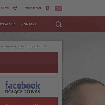
BILETY
SKLEP KIBICA
STRATEGIE
KONTAKT
Strona WWW
>
Klub
t w futsalu z awansem do drugiej rundy
Zawodnik
POWRÓT