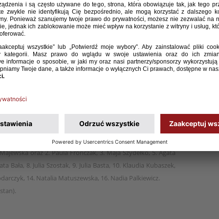
tsalu odniosła drugie zwycięstwo w pierwszej rundzie
ta. Polki rozbiły Kazachstan 7:0 i zapewniły sobie
izacji. Wcześniej polskie futsalistki ograły
kacji zostanie rozegrany w marcu 2025 roku, a do
wiata awansują cztery europejskie reprezentacje.
z 5, 15, Paula Fronczak 7, 30, Agata Bała 14, 19.
 Majewska oraz 2. Paula Fronczak, 3. Maja Szydełko, 5. Agata
 Bała, 8. Julia Szostak, 9. Julia Basta, 10. Klaudia Kubaszek,
odarczyk, 14. Natalia Matuszewska, 16. Nadia Palkiewicz.
stan).