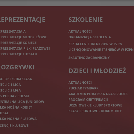
REPREZENTACJE
SZKOLENIE
EPREZENTACJA A
AKTUALNOŚCI
EPREZENTACJE MŁODZIEŻOWE
ORGANIZACJA SZKOLENIA
EPREZENTACJE KOBIECE
KSZTAŁCENIE TRENERÓW W PZPN
EPREZENTACJA PIŁKI PLAŻOWEJ
LICENCJONOWANIE TRENERÓW W PZPN
EPREZENTACJE FUTSALU
SKAUTING ZAGRANICZNY
ROZGRYWKI
DZIECI I MŁODZIEŻ
KO BP EKSTRAKLASA
AKTUALNOŚCI
ETCLIC 1 LIGA
PUCHAR TYMBARK
ETCLIC 2 LIGA
AKADEMIA PIŁKARSKA GRASSROOTS
TS PUCHAR POLSKI
PROGRAM CERTYFIKACJI
ENTRALNA LIGA JUNIORÓW
UCZNIOWSKIE KLUBY SPORTOWE
IŁKA NOŻNA KOBIET
KLASY SPORTOWE - DOKUMENTY
UTSAL
IŁKA NOŻNA PLAŻOWA
ICENCJE KLUBOWE