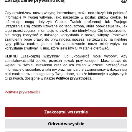
Program meczowy Polska Finlandia
07.09.2025.pdf
34.28MB
POBIERZ
Używamy plików cookies, aby ułatwić Ci korzystanie z naszego serwisu
oraz do celów statystycznych. Jeśli nie blokujesz tych plików, to zgadzasz
się na ich użycie oraz zapisanie w pamięci urządzenia. Pamiętaj, że
możesz samodzielnie zarządzać cookies, zmieniając ustawienia