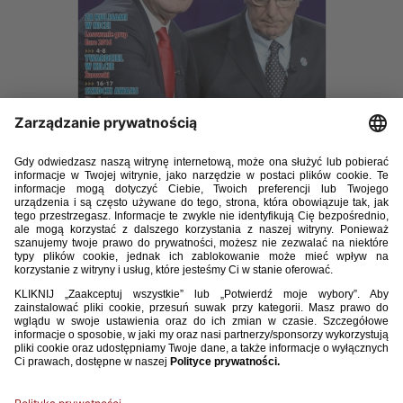
W numerze m.in. „Za kulisami w Nicei, czyli losowanie grup Euro 2016",
wywiad z selekcjonerem reprezentacji Polski Adamem Nawałką,
rozmowa z trenerem Szkotów Gordonem Strachanem, „Twardziel
w kilcie" – Maciej Żurawski czy „Polska Tuluza"
Dominika Furmana. Zapraszamy do lektury!