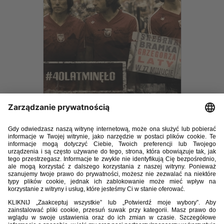
Do pobrania jest już najnowsze wydanie "Polskiej Piłki". Tym razem
temat numeru to mistrzostwa świata 1974 i wielki sukces drużyny
trenera Kazimierza Górskiego. Właśnie mija dokładnie 40 lat od
wywalczenia przez reprezentację Polski trzeciego miejsca na mundialu
w RFN. My zastanawiamy się, co się stało z tamtą klasą? Specjalnie dla
nas komentarzy udzielili m.in. Andrzej Szarmach i Maryla Rodowicz.
W drugim tegorocznym numerze zapraszamy również na wyprawy