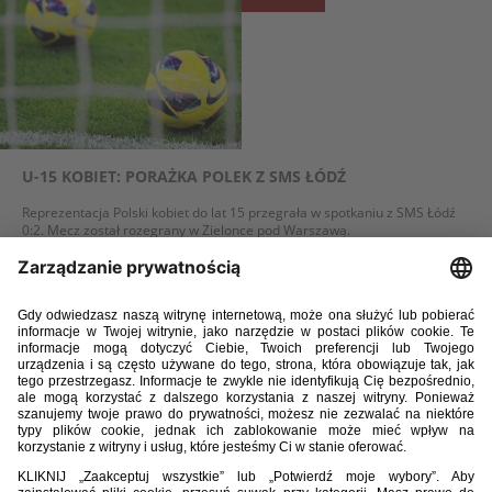
U-15 KOBIET: PORAŻKA POLEK Z SMS ŁÓDŹ
Reprezentacja Polski kobiet do lat 15 przegrała w spotkaniu z SMS Łódź
0:2. Mecz został rozegrany w Zielonce pod Warszawą.
WIĘCEJ
02 / 02 / 16