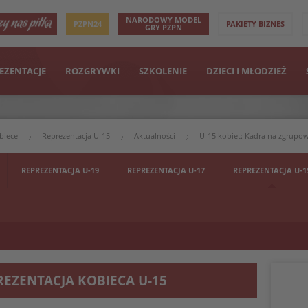
NARODOWY MODEL
PZPN24
PAKIETY BIZNES
GRY PZPN
EZENTACJE
ROZGRYWKI
SZKOLENIE
DZIECI I MŁODZIEŻ
biece
Reprezentacja U-15
Aktualności
U-15 kobiet: Kadra na zgrupo
REPREZENTACJA U-19
REPREZENTACJA U-17
REPREZENTACJA U-1
REZENTACJA KOBIECA U-15