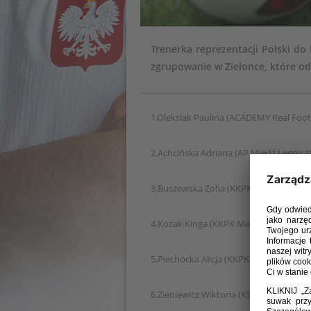
Trenerka reprezentacji Polski do
zgrupowanie w Zielonce, które od
1.Oleksiak Paulina (ACADEMY Real Foot
2.Achcińska Adriana (AP Miedź Legnica
3.Buszewska Zofia (KKPK Medyk Konin
4.Kozak Kinga (KKPK Medyk Konin)
5.Piechocka Alicja (KKPK Medyk Konin)
6.Zieniewicz Wiktoria (KS Bronowianka)