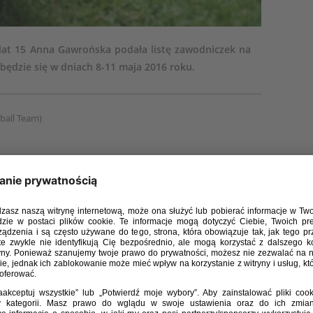
 lat 15 Anna Gawrońska podała listę zawodniczek na
będzie się w dniach 8-11 maja 2016 roku.
ball Team)
)
)