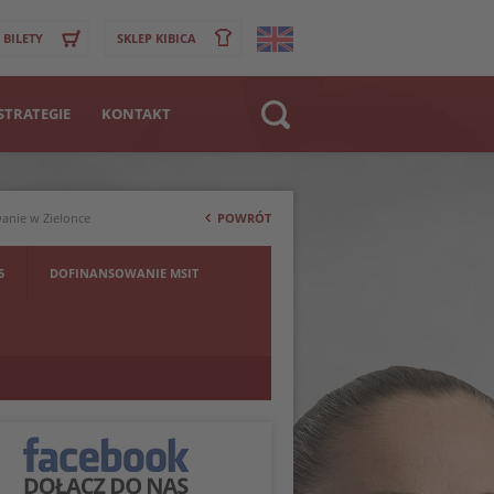
BILETY
SKLEP KIBICA
STRATEGIE
KONTAKT
Strona WWW
>
Klub
wanie w Zielonce
POWRÓT
Zawodnik
5
DOFINANSOWANIE MSIT