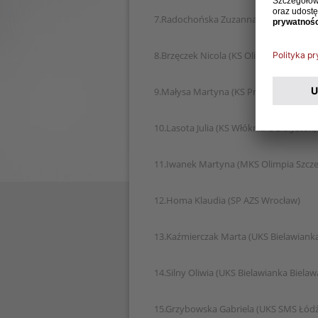
7.Radochońska Zuzanna (KS Sztorm G
8.Brzęczek Nicola (KS Olimpia Truskola
9.Małysa Martyna (KS Prądniczanka Kr
10.Lasota Julia (KS Włókniarz Białystok)
11.Iwanek Martyna (MKS Olimpia Szcze
12.Homa Klaudia (SP AZS Wrocław)
13.Kaźmierczak Marta (UKS Bielawianka
14.Silny Oliwia (UKS Bielawianka Bielaw
15.Grzybowska Gabriela (UKS SMS Łódź