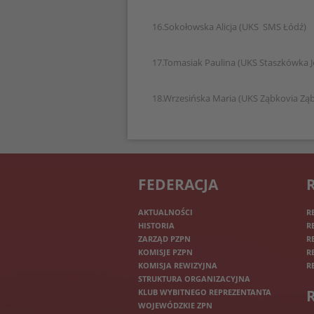
16.Sokołowska Alicja (UKS SMS Łódź)
17.Tomasiak Paulina (UKS Staszkówka J
18.Wrzesińska Maria (UKS Ząbkovia Ząb
FEDERACJA
AKTUALNOŚCI
R
HISTORIA
R
ZARZĄD PZPN
R
KOMISJE PZPN
R
KOMISJA REWIZYJNA
R
STRUKTURA ORGANIZACYJNA
KLUB WYBITNEGO REPREZENTANTA
WOJEWÓDZKIE ZPN