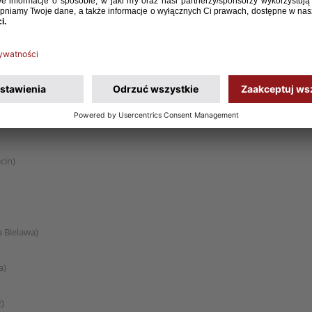
dańsk)
sy)
aków)
cin)
 Bielawa)
a)
)