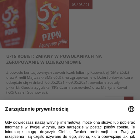
05 / 05 / 21
U-15 KOBIET: ZMIANY W POWOŁANIACH NA
ZGRUPOWANIE W DZIERŻONIOWIE
Z powodu kontuzjowanych zawodniczek Julianny Kutowskiej (SMS Łódź)
oraz Amelii Majtczak (SMS Łódź), na zgrupowanie w Dzierżoniowie, które
odbędzie się w dniach 06.05.2021 – 09.05.2021, powołane zostały
piłkarki: Klaudia Zygulska (KKS Czarni Sosnowiec) oraz Martyna Kowal
(KKS Czarni Sosnowiec).
WIĘCEJ
30 / 04 / 21