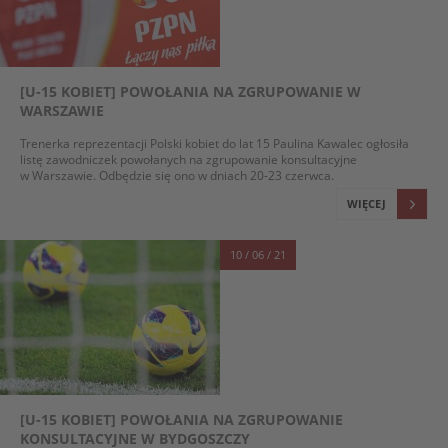
[U-15 KOBIET] POWOŁANIA NA ZGRUPOWANIE W
WARSZAWIE
Trenerka reprezentacji Polski kobiet do lat 15 Paulina Kawalec ogłosiła
listę zawodniczek powołanych na zgrupowanie konsultacyjne
w Warszawie. Odbędzie się ono w dniach 20-23 czerwca.
WIĘCEJ
10 / 06 / 21
[U-15 KOBIET] POWOŁANIA NA ZGRUPOWANIE
KONSULTACYJNE W BYDGOSZCZY