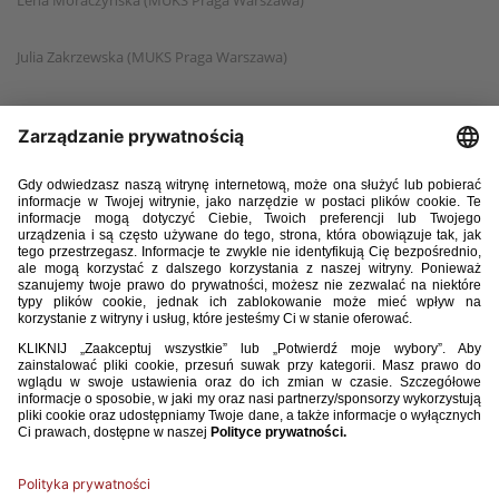
Lena Moraczyńska (MUKS Praga Warszawa)
Julia Zakrzewska (MUKS Praga Warszawa)
Martyna Kubiak (Sportis KKP Bydgoszcz)
Julita Lipińska (UKS Tęcza Bydgoszcz)
Anna Pietraszewska (UKS Tęcza Bydgoszcz)
Jagoda Rachuba (UKS Tęcza Bydgoszcz)
Karolina Szews (UKS Tęcza Bydgoszcz)
Maria Flader (UKS Ząbkovia Ząbki)
Aleksandra Górz (UKS Ząbkovia Ząbki)