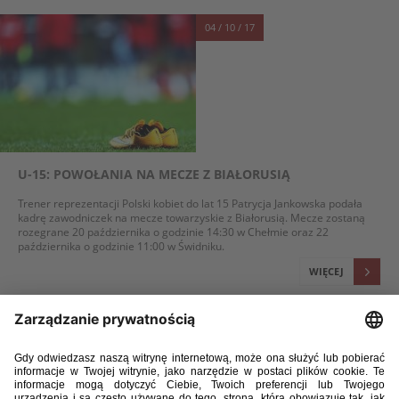
04 / 10 / 17
U-15: POWOŁANIA NA MECZE Z BIAŁORUSIĄ
Trener reprezentacji Polski kobiet do lat 15 Patrycja Jankowska podała
kadrę zawodniczek na mecze towarzyskie z Białorusią. Mecze zostaną
rozegrane 20 października o godzinie 14:30 w Chełmie oraz 22
października o godzinie 11:00 w Świdniku.
WIĘCEJ
08 / 09 / 17