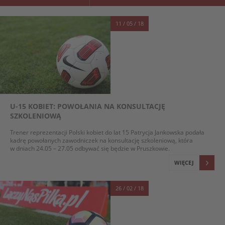
11 / 05 / 18
U-15 KOBIET: POWOŁANIA NA KONSULTACJĘ
SZKOLENIOWĄ
Trener reprezentacji Polski kobiet do lat 15 Patrycja Jankowska podała
kadrę powołanych zawodniczek na konsultację szkoleniową, która
w dniach 24.05 – 27.05 odbywać się będzie w Pruszkowie.
WIĘCEJ
26 / 02 / 18