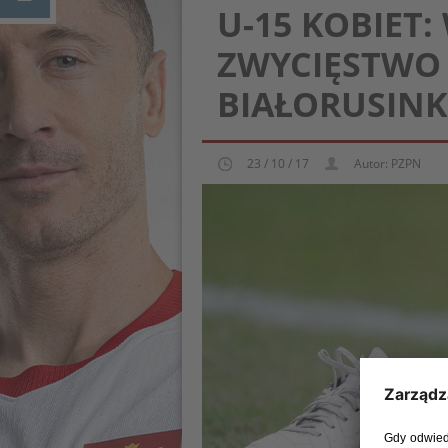
U-15 KOBIET:
ZWYCIĘSTWO 
BIAŁORUSIN
23 / 10 / 17
Autor: PZPN