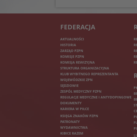
FEDERACJA
AKTUALNOŚCI
R
HISTORIA
R
ZARZĄD PZPN
R
KOMISJE PZPN
R
KOMISJA REWIZYJNA
R
STRUKTURA ORGANIZACYJNA
KLUB WYBITNEGO REPREZENTANTA
WOJEWÓDZKIE ZPN
SĘDZIOWIE
P
ZESPÓŁ MEDYCZNY PZPN
B
REGULACJE MEDYCZNE I ANTYDOPINGOWE
B
DOKUMENTY
S
KARIERA W PIŁCE
C
KSIĘGA ZNAKÓW PZPN
P
PATRONATY
F
WYDAWNICTWA
P
KIBICE RAZEM
L