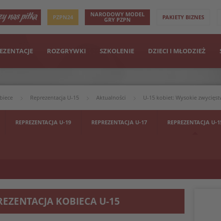
NARODOWY MODEL
PZPN24
PAKIETY BIZNES
GRY PZPN
EZENTACJE
ROZGRYWKI
SZKOLENIE
DZIECI I MŁODZIEŻ
biece
Reprezentacja U-15
Aktualności
U-15 kobiet: Wysokie zwycięst
REPREZENTACJA U-19
REPREZENTACJA U-17
REPREZENTACJA U-1
REZENTACJA KOBIECA U-15