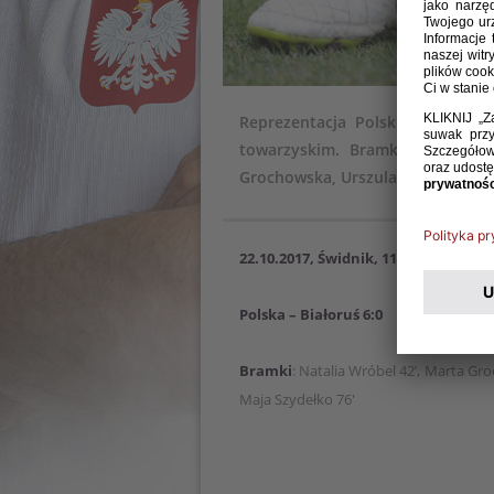
Reprezentacja Polski kobiet do
towarzyskim. Bramki dla polsk
Grochowska, Urszula Jankowska, 
22.10.2017, Świdnik, 11:00
Polska – Białoruś 6:0
Bramki
: Natalia Wróbel 42’, Marta Gro
Maja Szydełko 76'