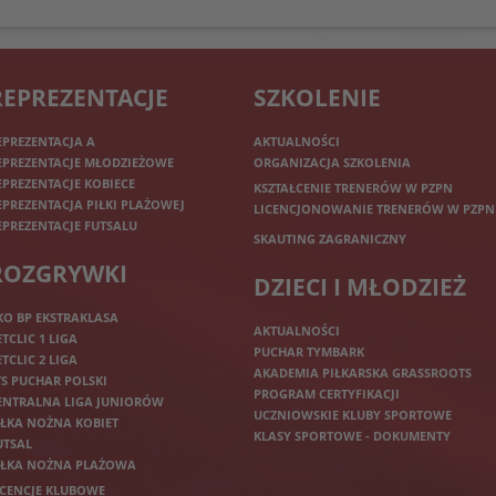
REPREZENTACJE
SZKOLENIE
EPREZENTACJA A
AKTUALNOŚCI
EPREZENTACJE MŁODZIEŻOWE
ORGANIZACJA SZKOLENIA
EPREZENTACJE KOBIECE
KSZTAŁCENIE TRENERÓW W PZPN
EPREZENTACJA PIŁKI PLAŻOWEJ
LICENCJONOWANIE TRENERÓW W PZPN
EPREZENTACJE FUTSALU
SKAUTING ZAGRANICZNY
ROZGRYWKI
DZIECI I MŁODZIEŻ
KO BP EKSTRAKLASA
AKTUALNOŚCI
ETCLIC 1 LIGA
PUCHAR TYMBARK
ETCLIC 2 LIGA
AKADEMIA PIŁKARSKA GRASSROOTS
TS PUCHAR POLSKI
PROGRAM CERTYFIKACJI
ENTRALNA LIGA JUNIORÓW
UCZNIOWSKIE KLUBY SPORTOWE
IŁKA NOŻNA KOBIET
KLASY SPORTOWE - DOKUMENTY
UTSAL
IŁKA NOŻNA PLAŻOWA
ICENCJE KLUBOWE