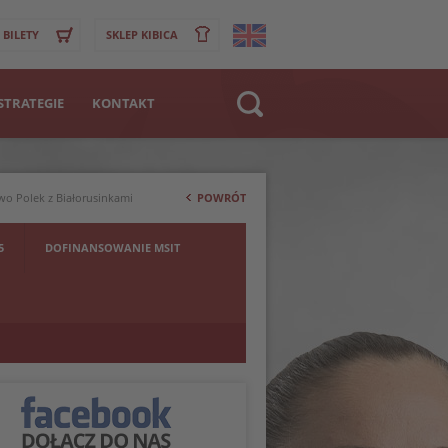
BILETY
SKLEP KIBICA
STRATEGIE
KONTAKT
Strona WWW
>
Klub
wo Polek z Białorusinkami
POWRÓT
Zawodnik
5
DOFINANSOWANIE MSIT