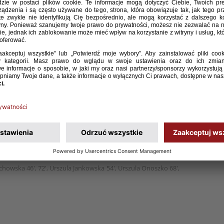
 lat 15 wysoko pokonała Białoruś 6:0 w spotkaniu
iego zespołu zdobyły Natalia Wróbel, dwie Marta
Urszula Onoszko oraz Maja Szydełko.
chowska 46', 72', Urszula Jankowska 54', Urszula Onoszko 68',