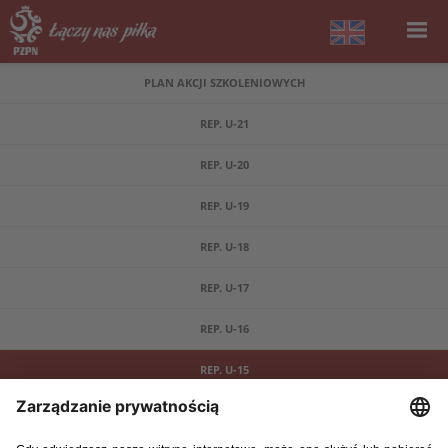
PLAN AKCJI SZKOLENIOWYCH
REP. U-21
REP. U-20
REP. U-19
REP. U-18
REP. U-17
REP. U-16
REP. U-15
DOFINANSOWANIE MSIT