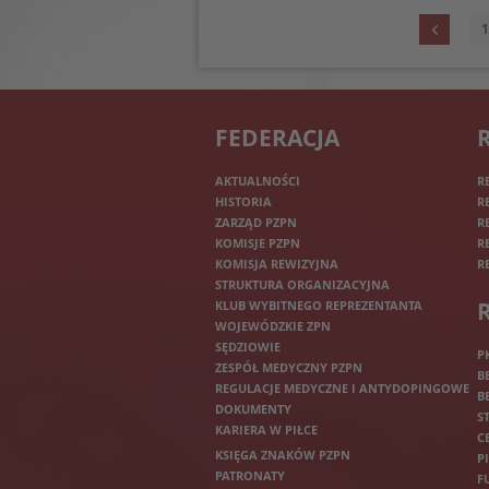
1
FEDERACJA
AKTUALNOŚCI
R
HISTORIA
R
ZARZĄD PZPN
R
KOMISJE PZPN
R
KOMISJA REWIZYJNA
R
STRUKTURA ORGANIZACYJNA
KLUB WYBITNEGO REPREZENTANTA
WOJEWÓDZKIE ZPN
SĘDZIOWIE
P
ZESPÓŁ MEDYCZNY PZPN
B
REGULACJE MEDYCZNE I ANTYDOPINGOWE
B
DOKUMENTY
S
KARIERA W PIŁCE
C
KSIĘGA ZNAKÓW PZPN
P
PATRONATY
F