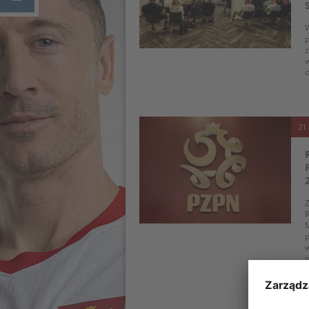
W
p
z
o
21 
Z
R
M
p
w
p
s
z