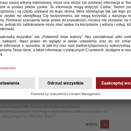
/ 04 / 25
NABÓR WNIOSKÓW NA REALIZACJĘ PROGRAMU
KIBICE RAZEM NA LATA 2025-2027
inister Sportu i Turystyki ogłasza nabór wniosków dotyczący
yłonienia realizatora Programu Kibice Razem, dotyczącego
oprawy organizacji i bezpieczeństwa imprez sportowych w Polsce
oprzez budowę struktur dialogu i współpracy ze środowiskiem
ibiców na lata 2025-2027.
WIĘCEJ
/ 03 / 25
NABÓR WNIOSKÓW DO II EDYCJI PROGRAMU „KLUB
BEZ BARIER”
olski Związek Piłki Nożnej oraz Federacja Kibiców
Niepełnosprawnych informują o uruchomieniu naboru wniosków do
I edycji programu „Klub Bez Barier”.
WIĘCEJ