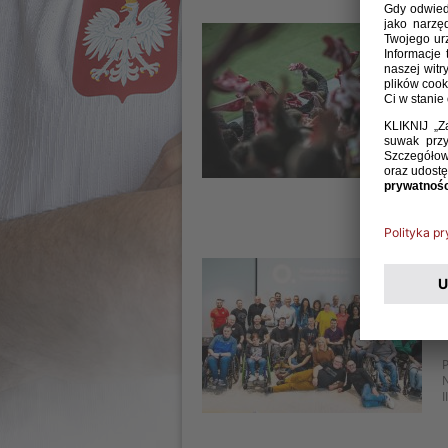
08 
M
w
p
p
k
28 
P
I