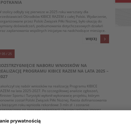
SPOTKANIA
 stolicy odbyły się pierwsze w 2025 roku warsztaty dla
rzedstawicieli Ośrodków KIBICE RAZEM z całej Polski. Wydarzenie,
organizowane przez Polski Związek Piłki Nożnej, było okazją do
wymiany doświadczeń, podsumowania dotychczasowych działań
raz zaplanowania wspólnych inicjatyw na nadchodzące miesiące.
WIĘCEJ
/ 05 / 25
ROZSTRZYGNIĘCIE NABORU WNIOSKÓW NA
REALIZACJĘ PROGRAMU KIBICE RAZEM NA LATA 2025 –
2027
akończył się nabór wniosków na realizację Programu KIBICE
AZEM na lata 2025-2027. Po szczegółowej analizie zgłoszeń,
inister Sportu i Turystyki wyłonił wykonawcę projektu, którym
onownie został Polski Związek Piłki Nożnej. Kwota dofinansowania
 bieżącym roku wyniosła rekordowe 3 mln zł i zostanie
rzeznaczona na poprawę organizacji i bezpieczeństwa imprez
portowych w Polsce poprzez budowę struktur dialogu i współpracy
e środowiskiem kibiców.
WIĘCEJ