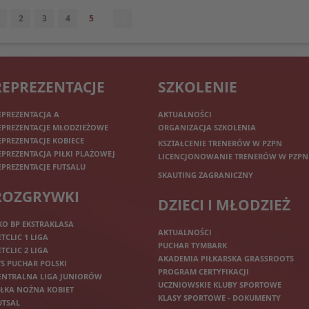
2
3
4
5
REPREZENTACJE
SZKOLENIE
EPREZENTACJA A
AKTUALNOŚCI
EPREZENTACJE MŁODZIEŻOWE
ORGANIZACJA SZKOLENIA
EPREZENTACJE KOBIECE
KSZTAŁCENIE TRENERÓW W PZPN
EPREZENTACJA PIŁKI PLAŻOWEJ
LICENCJONOWANIE TRENERÓW W PZPN
EPREZENTACJE FUTSALU
SKAUTING ZAGRANICZNY
ROZGRYWKI
DZIECI I MŁODZIEŻ
KO BP EKSTRAKLASA
AKTUALNOŚCI
ETCLIC 1 LIGA
PUCHAR TYMBARK
ETCLIC 2 LIGA
AKADEMIA PIŁKARSKA GRASSROOTS
TS PUCHAR POLSKI
PROGRAM CERTYFIKACJI
ENTRALNA LIGA JUNIORÓW
UCZNIOWSKIE KLUBY SPORTOWE
IŁKA NOŻNA KOBIET
KLASY SPORTOWE - DOKUMENTY
UTSAL