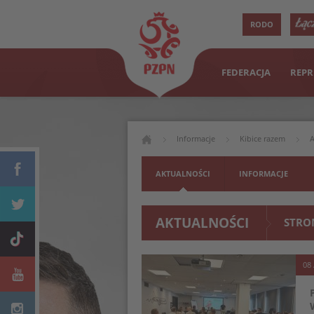
RODO
FEDERACJA
REPR
Informacje
Kibice razem
A
AKTUALNOŚCI
INFORMACJE
AKTUALNOŚCI
STRO
08 