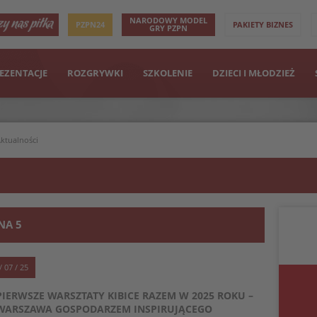
NARODOWY MODEL
PZPN24
PAKIETY BIZNES
GRY PZPN
EZENTACJE
ROZGRYWKI
SZKOLENIE
DZIECI I MŁODZIEŻ
ktualności
NA 5
/ 07 / 25
PIERWSZE WARSZTATY KIBICE RAZEM W 2025 ROKU –
WARSZAWA GOSPODARZEM INSPIRUJĄCEGO