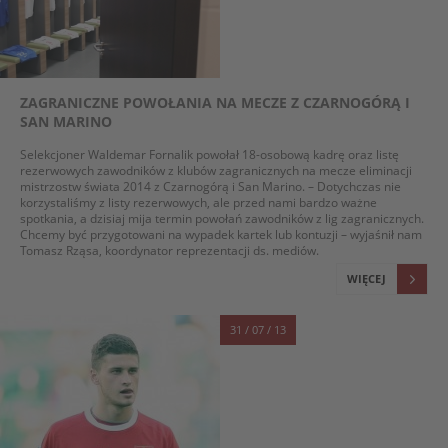
ZAGRANICZNE POWOŁANIA NA MECZE Z CZARNOGÓRĄ I
SAN MARINO
Selekcjoner Waldemar Fornalik powołał 18-osobową kadrę oraz listę
rezerwowych zawodników z klubów zagranicznych na mecze eliminacji
mistrzostw świata 2014 z Czarnogórą i San Marino. – Dotychczas nie
korzystaliśmy z listy rezerwowych, ale przed nami bardzo ważne
spotkania, a dzisiaj mija termin powołań zawodników z lig zagranicznych.
Chcemy być przygotowani na wypadek kartek lub kontuzji – wyjaśnił nam
Tomasz Rząsa, koordynator reprezentacji ds. mediów.
WIĘCEJ
31 / 07 / 13