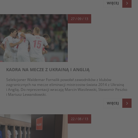
WIĘCEJ
27 / 09 / 13
KADRA NA MECZE Z UKRAINĄ I ANGLIĄ
Selekcjoner Waldemar Fornalik powołał zawodników z klubów
zagranicznych na mecze eliminacji mistrzostw świata 2014 z Ukrainą
i Anglią. Do reprezentacji wracają Marcin Wasilewski, Sławomir Peszko
i Mariusz Lewandowski.
WIĘCEJ
22 / 08 / 13