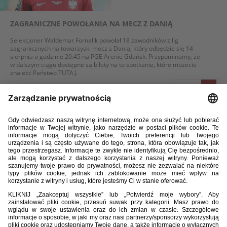
ZAGRANICZNE POWOŁANIA NA MECZ Z DANIĄ
Selekcjoner Waldemar Fornalik powołał 18 zawodników z lig
zagranicznych na towarzyski mecz z Danią, który odbędzie się 14
sierpnia o godzinie 20:45 na PGE Arenie Gdańsk. Przypominamy, że
w dalszym ciągu dostępne są bilety na to spotkanie, które możecie
znaleźć Państwo
TUTAJ
.
WIĘCEJ
07 / 06 / 13
TYLKO REMIS W KISZYNIOWIE
Reprezentacja Polski zremisowała w Kiszyniowie z Mołdawią 1:1 w meczu
eliminacji mistrzostw świata 2014. Bramkę dla podopiecznych