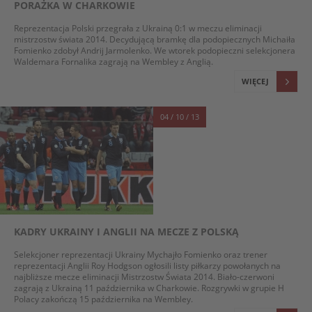
PORAŻKA W CHARKOWIE
Reprezentacja Polski przegrała z Ukrainą 0:1 w meczu eliminacji
mistrzostw świata 2014. Decydującą bramkę dla podopiecznych Michaiła
Fomienko zdobył Andrij Jarmolenko. We wtorek podopieczni selekcjonera
Waldemara Fornalika zagrają na Wembley z Anglią.
WIĘCEJ
04 / 10 / 13
KADRY UKRAINY I ANGLII NA MECZE Z POLSKĄ
Selekcjoner reprezentacji Ukrainy Mychajło Fomienko oraz trener
reprezentacji Anglii Roy Hodgson ogłosili listy piłkarzy powołanych na
najbliższe mecze eliminacji Mistrzostw Świata 2014. Biało-czerwoni
zagrają z Ukrainą 11 października w Charkowie. Rozgrywki w grupie H
Polacy zakończą 15 października na Wembley.