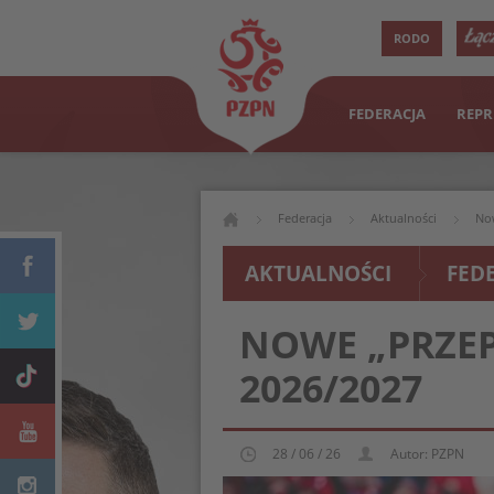
RODO
FEDERACJA
REPR
Federacja
Aktualności
Now
AKTUALNOŚCI
FED
NOWE „PRZEP
2026/2027
28 / 06 / 26
Autor: PZPN