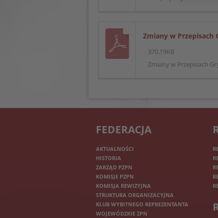
Zmiany w Przepisach 
370.19KB
Zmiany w Przepisach Gr
FEDERACJA
AKTUALNOŚCI
R
HISTORIA
R
ZARZĄD PZPN
R
KOMISJE PZPN
R
KOMISJA REWIZYJNA
R
STRUKTURA ORGANIZACYJNA
KLUB WYBITNEGO REPREZENTANTA
WOJEWÓDZKIE ZPN