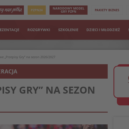
NARODOWY MODEL
PZPN24
PAKIETY BIZNES
GRY PZPN
EZENTACJE
ROZGRYWKI
SZKOLENIE
DZIECI I MŁODZIEŻ
e „Przepisy Gry” na sezon 2026/2027
ERACJA
ISY GRY” NA SEZON