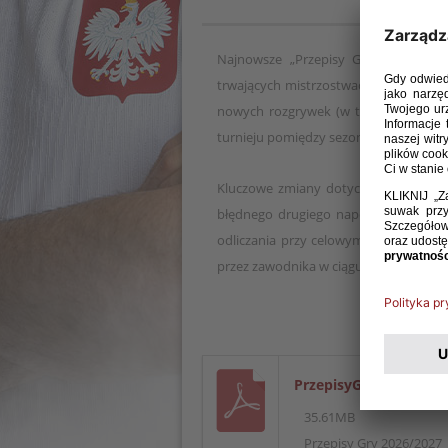
Najnowsze „Przepisy Gry” zawierają
trwających mistrzostwach świata. Tak 
nowych rozgrywek (w tym przypadku 
turnieju pomiędzy sezonami.
Kluczowe zmiany dotyczą m.in. anali
błędnego drugiego napomnienia, któr
odliczania przy celowym opóźnianiu w
przez zawodnika w ciągu dziesięciu se
PrzepisyGry_20256_27
35.61MB
Przepisy Gry 2026/2027