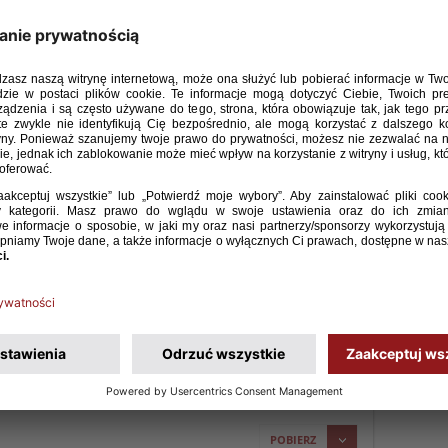
 zmiany, które piłkarscy kibice mogą już obserwować na
dzieje się od lat, że modyfikacje, które mają obowiązywać od
od 1 lipca), mają zastosowanie już od międzynarodowego
zy VAR i pomocy dla sędziego w przypadku jednoznacznego
e jest efektem wykluczenia zawodnika, pięciosekundowego
rzutu z autu lub rzutu od bramki czy opuszczenia pola gry
kund od wyświetlenia wymiany na tablicy zmian.
_bez Postanowień.pdf
POBIERZ