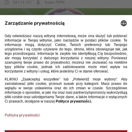
03 / 11 / 21
Autor: PZPN
W załączniku przedstawiamy obsadę sędziowską 1/32 finału
Pucharu Polski kobiet w sezonie 2021/2022.
Komunikat PP kobiet.pdf