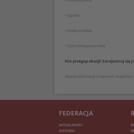
• Podkarpackie
• Śląskie
• Wielkopolskie
• Zachodniopomorskie
Nie przegap okazji! Zarejestruj się ju
Więcej informacji o zapisach znajdziesz
FEDERACJA
AKTUALNOŚCI
R
HISTORIA
R