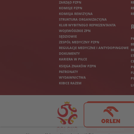
ZARZĄD PZPN
R
KOMISJE PZPN
R
KOMISJA REWIZYJNA
R
STRUKTURA ORGANIZACYJNA
KLUB WYBITNEGO REPREZENTANTA
WOJEWÓDZKIE ZPN
SĘDZIOWIE
P
ZESPÓŁ MEDYCZNY PZPN
B
REGULACJE MEDYCZNE I ANTYDOPINGOWE
B
DOKUMENTY
S
KARIERA W PIŁCE
C
KSIĘGA ZNAKÓW PZPN
P
PATRONATY
F
WYDAWNICTWA
P
KIBICE RAZEM
L