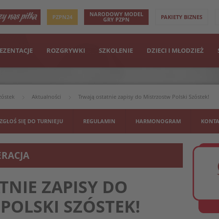
NARODOWY MODEL
PZPN24
PAKIETY BIZNES
GRY PZPN
EZENTACJE
ROZGRYWKI
SZKOLENIE
DZIECI I MŁODZIEŻ
zóstek
Aktualności
Trwają ostatnie zapisy do Mistrzostw Polski Szóstek!
ZGŁOŚ SIĘ DO TURNIEJU
REGULAMIN
HARMONOGRAM
KONTA
ERACJA
TNIE ZAPISY DO
POLSKI SZÓSTEK!