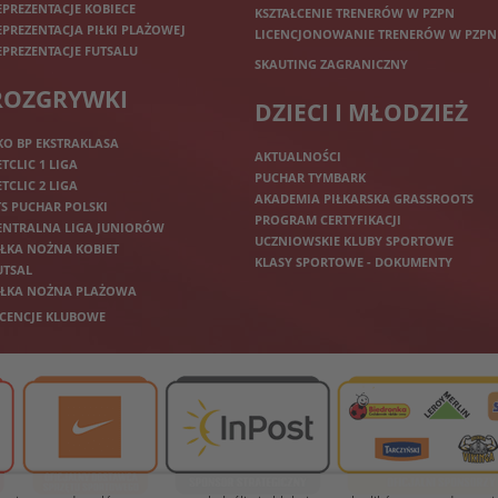
EPREZENTACJE KOBIECE
KSZTAŁCENIE TRENERÓW W PZPN
EPREZENTACJA PIŁKI PLAŻOWEJ
LICENCJONOWANIE TRENERÓW W PZPN
EPREZENTACJE FUTSALU
SKAUTING ZAGRANICZNY
ROZGRYWKI
DZIECI I MŁODZIEŻ
KO BP EKSTRAKLASA
AKTUALNOŚCI
ETCLIC 1 LIGA
PUCHAR TYMBARK
ETCLIC 2 LIGA
AKADEMIA PIŁKARSKA GRASSROOTS
TS PUCHAR POLSKI
PROGRAM CERTYFIKACJI
ENTRALNA LIGA JUNIORÓW
UCZNIOWSKIE KLUBY SPORTOWE
IŁKA NOŻNA KOBIET
KLASY SPORTOWE - DOKUMENTY
UTSAL
IŁKA NOŻNA PLAŻOWA
ICENCJE KLUBOWE