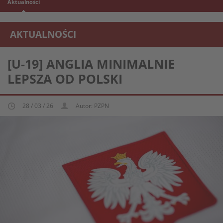
Aktualności
AKTUALNOŚCI
REPREZENTACJA MŁODZIEŻOWA U-19
[U-19] ANGLIA MINIMALNIE
LEPSZA OD POLSKI
28 / 03 / 26
Autor: PZPN