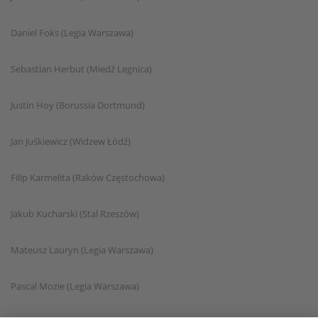
Daniel Foks (Legia Warszawa)
Sebastian Herbut (Miedź Legnica)
Justin Hoy (Borussia Dortmund)
Jan Juśkiewicz (Widzew Łódź)
Filip Karmelita (Raków Częstochowa)
Jakub Kucharski (Stal Rzeszów)
Mateusz Lauryn (Legia Warszawa)
Pascal Mozie (Legia Warszawa)