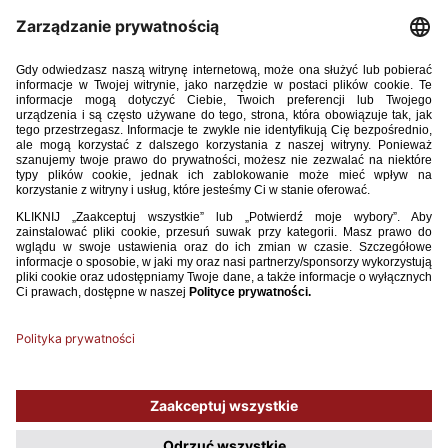
Filip Przybyłko (Legia Warszawa)
Mateusz Rosół (Ruch Chorzów)
Krystian Rostek (Śląsk Wrocław)
Maciej Ruszkiewicz (Legia Warszawa)
Ksawery Semik (Hutnik Kraków)
Jakub Stasiak (Sporting CP)
Patryk Sykut (Peterborough United)
Lenard Szczygieł (ŁKS Łódź)
Jakub Zieliński (VfL Wolfsburg)
Używamy plików cookies, aby ułatwić Ci korzystanie z naszego serwisu
oraz do celów statystycznych. Jeśli nie blokujesz tych plików, to zgadzasz