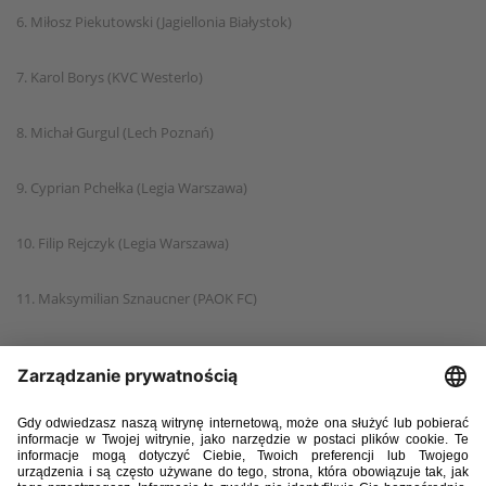
6. Miłosz Piekutowski (Jagiellonia Białystok)
7. Karol Borys (KVC Westerlo)
8. Michał Gurgul (Lech Poznań)
9. Cyprian Pchełka (Legia Warszawa)
10. Filip Rejczyk (Legia Warszawa)
11. Maksymilian Sznaucner (PAOK FC)
12. Daniel Mikołajewski (Parma Calcio 1913)
13. Patryk Paryzek (Pogoń Sczecin)
14. Mateusz Tyburczy (S.V. Zulte Waregem)