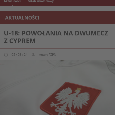
Aktualności
Sztab szkoleniowy
AKTUALNOŚCI
REPREZENTACJA MŁODZIEŻOWA U-18
U-18: POWOŁANIA NA DWUMECZ
Z CYPREM
05 / 03 / 24
Autor: PZPN