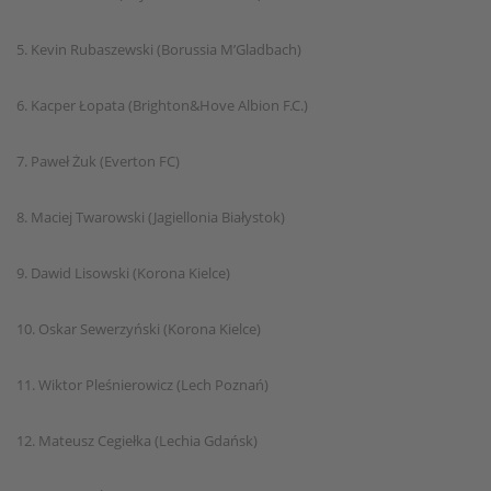
5. Kevin Rubaszewski (Borussia M’Gladbach)
6. Kacper Łopata (Brighton&Hove Albion F.C.)
7. Paweł Żuk (Everton FC)
8. Maciej Twarowski (Jagiellonia Białystok)
9. Dawid Lisowski (Korona Kielce)
10. Oskar Sewerzyński (Korona Kielce)
11. Wiktor Pleśnierowicz (Lech Poznań)
12. Mateusz Cegiełka (Lechia Gdańsk)