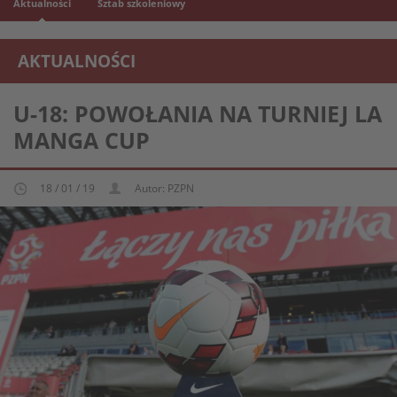
Aktualności
Sztab szkoleniowy
AKTUALNOŚCI
REPREZENTACJA MŁODZIEŻOWA U-18
U-18: POWOŁANIA NA TURNIEJ LA
MANGA CUP
18 / 01 / 19
Autor: PZPN