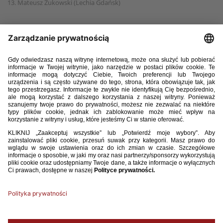
13. Mateusz Żukowski (Lechia Gdańsk)
14. Michał Karbownik (Legia Warszawa)
15. Cezary Miszta (Legia Warszawa)
16. Mateusz Maćkowiak (RB Lipsk)
17. Łukasz Konefał (Stal Stalowa Wola)
18. Aleksander Paluszek (Śląsk Wrocław)
19. Alex Krakowiak (Toronto FC)
20. Bartosz Bida (Wigry Suwałki)
21. Bartosz Białek (Zagłębie Lubin)