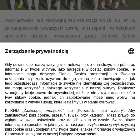
Zwycięstwem nad Norwegią reprezentacja Polski do lat 16
zainaugurowała towarzyski turniej w Hiszpanii. W kolejnym
spotkaniu drużyna prowadzona przez trenera Rafała
Lasockiego zagra z Meksykiem (6 listopada).
4 listopada 2025, Benidorm
Polska – Norwegia 3:1 (0:0)
Bramki:
Kornel Brzózka 56, Adam Garwoliński 68, Marko Gąsiorowski
72 – Mats Spiten 66.
Polska
(skład wyjściowy): 12. Antoni Fojut – 3. Marcel Frankowicz, 5.
Bartosz Kowalski, 20. Norbert Białooki – 17. Tomasz Jakubowski, 8. Igor
Mak, 15. Serafim Bakhno, 6. Przemysław Mazan, 13. Łukasz
Zajączkowski – 9. Mateusz Andrzejkowicz, 19. Dawid Rutkowski.
Norwegia
(skład wyjściowy): 1. Christian Abo Florenaes – 3. Adrian
Thomsen, 4. Anders Fiskum Larsen, 6. Mads Barret-Olsen, 7. Eirik Julius