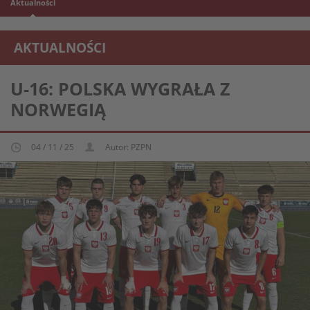
Aktualności
AKTUALNOŚCI
REPREZENTACJA MŁODZIEŻOWA U-16
U-16: POLSKA WYGRAŁA Z
NORWEGIĄ
04 / 11 / 25
Autor: PZPN