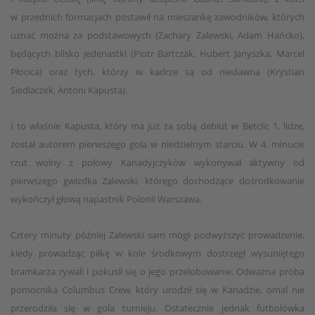
w przednich formacjach postawił na mieszankę zawodników, których
uznać można za podstawowych (Zachary Zalewski, Adam Hańcko),
będących blisko jedenastki (Piotr Bartczak, Hubert Janyszka, Marcel
Płocica) oraz tych, którzy w kadrze są od niedawna (Krystian
Siedlaczek, Antoni Kapusta).
I to właśnie Kapusta, który ma już za sobą debiut w Betclic 1. lidze,
został autorem pierwszego gola w niedzielnym starciu. W 4. minucie
rzut wolny z połowy Kanadyjczyków wykonywał aktywny od
pierwszego gwizdka Zalewski, którego dochodzące dośrodkowanie
wykończył głową napastnik Polonii Warszawa.
Cztery minuty później Zalewski sam mógł podwyższyć prowadzenie,
kiedy prowadząc piłkę w kole środkowym dostrzegł wysuniętego
bramkarza rywali i pokusił się o jego przelobowanie. Odważna próba
pomocnika Columbus Crew, który urodził się w Kanadzie, omal nie
przerodziła się w gola turnieju. Ostatecznie jednak futbolówka