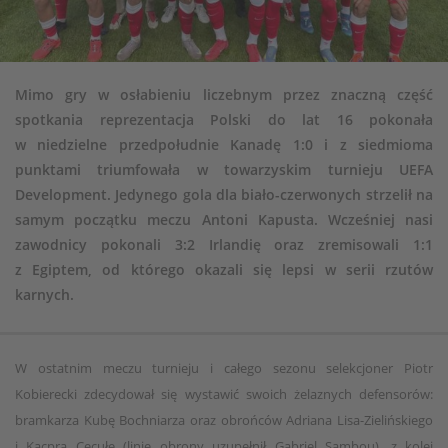
Mimo gry w osłabieniu liczebnym przez znaczną część
spotkania reprezentacja Polski do lat 16 pokonała
w niedzielne przedpołudnie Kanadę 1:0 i z siedmioma
punktami triumfowała w towarzyskim turnieju UEFA
Development. Jedynego gola dla biało-czerwonych strzelił na
samym początku meczu Antoni Kapusta. Wcześniej nasi
zawodnicy pokonali 3:2 Irlandię oraz zremisowali 1:1
z Egiptem, od którego okazali się lepsi w serii rzutów
karnych.
W ostatnim meczu turnieju i całego sezonu selekcjoner Piotr
Kobierecki zdecydował się wystawić swoich żelaznych defensorów:
bramkarza Kubę Bochniarza oraz obrońców Adriana Lisa-Zielińskiego
i Kacpra Cecułę (linię obrony uzupełnił Gabriel Sambou), z kolei