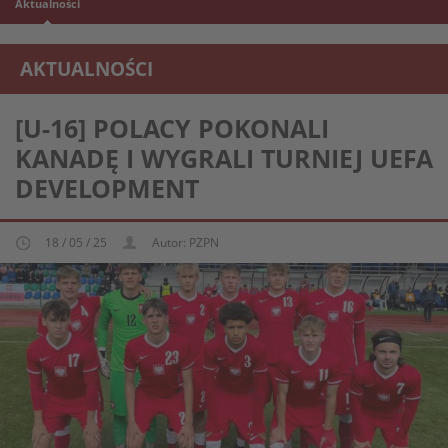
Aktualności
AKTUALNOŚCI
REPREZENTACJA MŁODZIEŻOWA U-16
[U-16] POLACY POKONALI
KANADĘ I WYGRALI TURNIEJ UEFA
DEVELOPMENT
18 / 05 / 25
Autor: PZPN