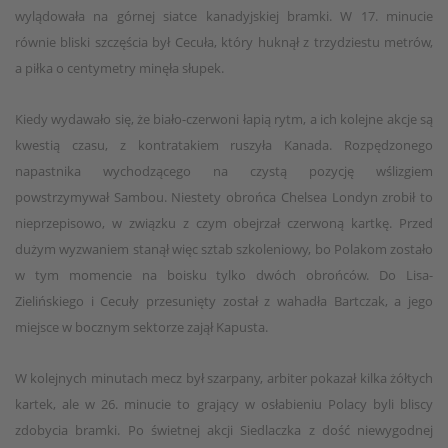
wylądowała na górnej siatce kanadyjskiej bramki. W 17. minucie
równie bliski szczęścia był Cecuła, który huknął z trzydziestu metrów,
a piłka o centymetry minęła słupek.
Kiedy wydawało się, że biało-czerwoni łapią rytm, a ich kolejne akcje są
kwestią czasu, z kontratakiem ruszyła Kanada. Rozpędzonego
napastnika wychodzącego na czystą pozycję wślizgiem
powstrzymywał Sambou. Niestety obrońca Chelsea Londyn zrobił to
nieprzepisowo, w związku z czym obejrzał czerwoną kartkę. Przed
dużym wyzwaniem stanął więc sztab szkoleniowy, bo Polakom zostało
w tym momencie na boisku tylko dwóch obrońców. Do Lisa-
Zielińskiego i Cecuły przesunięty został z wahadła Bartczak, a jego
miejsce w bocznym sektorze zajął Kapusta.
W kolejnych minutach mecz był szarpany, arbiter pokazał kilka żółtych
kartek, ale w 26. minucie to grający w osłabieniu Polacy byli bliscy
zdobycia bramki. Po świetnej akcji Siedlaczka z dość niewygodnej