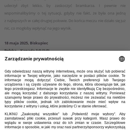
uderzył zbyt lekko, by zaskoczyć bramkarza. I pewnie nie
wspominalibyśmy o tej sytuacji, gdyby nie fakt, że była ona jedną
z najlepszych w całej drugiej połowie. Do końca meczu nie działo się już
nic, co mogłoby wpłynąć na jego wynik.
18 maja 2025, Biskupiec
Polska – Kanada 1:0 (1:0)
Bramka:
Antoni Kapusta 4.
Polska:
12. Kuba Bochniarz – 2. Adrian Lis-Zieliński, 4. Kacper Cecuła, 3.
Gabriel Sambou – 7. Zachary Zalewski (66, 8. Hubert Smyrak), 13.
Marcel Płocica (66, 5. Tymon Ziarkowski), 16. Hubert Janyszka, 17.
Adam Hańćko (86, 21. Antoni Kobosz), 11. Piotr Bartczak (86, 18.
Kajetan Fal) – 15. Krystian Siedlaczek (46, 19. Aleksander Klimkiewicz),
23. Antoni Kapusta (59, 20. Kacper Berkowski).
Kanada:
1. Pandolfo Hoffmeister – 2. Allen Devon Jr (46, 14. Diago
Delgado), 13. Williams Ty, 5. Stefan Kapor, 3. John Chukwu – 15. Connor
Rickert (46, 16. Quinton Belfon,) (90, 7. Xavier Laroche), 10. Niko Wood