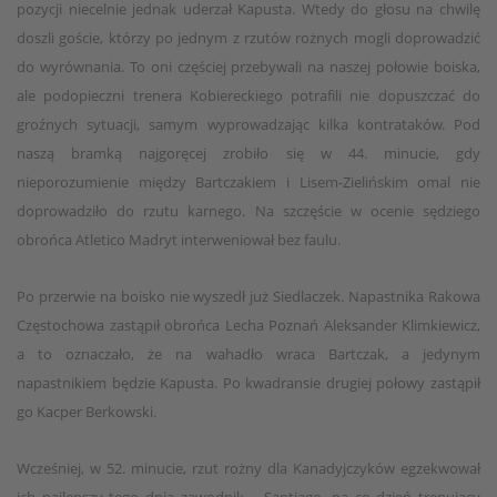
pozycji niecelnie jednak uderzał Kapusta. Wtedy do głosu na chwilę
doszli goście, którzy po jednym z rzutów rożnych mogli doprowadzić
do wyrównania. To oni częściej przebywali na naszej połowie boiska,
ale podopieczni trenera Kobiereckiego potrafili nie dopuszczać do
groźnych sytuacji, samym wyprowadzając kilka kontrataków. Pod
naszą bramką najgoręcej zrobiło się w 44. minucie, gdy
nieporozumienie między Bartczakiem i Lisem-Zielińskim omal nie
doprowadziło do rzutu karnego. Na szczęście w ocenie sędziego
obrońca Atletico Madryt interweniował bez faulu.
Po przerwie na boisko nie wyszedł już Siedlaczek. Napastnika Rakowa
Częstochowa zastąpił obrońca Lecha Poznań Aleksander Klimkiewicz,
a to oznaczało, że na wahadło wraca Bartczak, a jedynym
napastnikiem będzie Kapusta. Po kwadransie drugiej połowy zastąpił
go Kacper Berkowski.
Wcześniej, w 52. minucie, rzut rożny dla Kanadyjczyków egzekwował