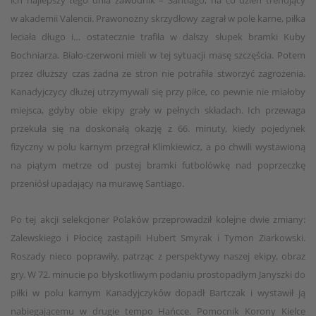
ich najlepszy tego dnia zawodnik – Santiago, na co dzień trenujący
w akademii Valencii. Prawonożny skrzydłowy zagrał w pole karne, piłka
leciała długo i… ostatecznie trafiła w dalszy słupek bramki Kuby
Bochniarza. Biało-czerwoni mieli w tej sytuacji masę szczęścia. Potem
przez dłuższy czas żadna ze stron nie potrafiła stworzyć zagrożenia.
Kanadyjczycy dłużej utrzymywali się przy piłce, co pewnie nie miałoby
miejsca, gdyby obie ekipy grały w pełnych składach. Ich przewaga
przekuła się na doskonałą okazję z 66. minuty, kiedy pojedynek
fizyczny w polu karnym przegrał Klimkiewicz, a po chwili wystawioną
na piątym metrze od pustej bramki futbolówkę nad poprzeczkę
przeniósł upadający na murawę Santiago.
Po tej akcji selekcjoner Polaków przeprowadził kolejne dwie zmiany:
Zalewskiego i Płocicę zastąpili Hubert Smyrak i Tymon Ziarkowski.
Roszady nieco poprawiły, patrząc z perspektywy naszej ekipy, obraz
gry. W 72. minucie po błyskotliwym podaniu prostopadłym Janyszki do
piłki w polu karnym Kanadyjczyków dopadł Bartczak i wystawił ją
nabiegającemu w drugie tempo Hańcce. Pomocnik Korony Kielce