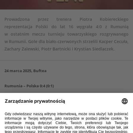
Prowadzona przez trenera Piotra Kobiereckiego
reprezentacja Polski do lat 16 wygrała 4:0 z Rumunią
w ostatnim meczu turnieju towarzyskiego rozgrywanego
w Rumunii. Gole dla biało-czerwonych strzelili Kacper Cecuła,
Zachary Zalewski, Piotr Bartnicki i Krystian Siedlaczek.
24 marca 2025, Buftea
Rumunia – Polska 0:4 (0:1)
Bramki
: Kacper Cecuła 21 (k), Zachary Zalewski 67, Piotr Bartnicki 73,
Krystian Siedlaczek 84.
Rumunia
: 1. Tudor Coșa – 22. Darius Ciuleanu, 4. Eduardo Corlat, 13.
Dragoș Kirali – 2. Edward Neamțu, 6. Raul Moldovan, 8. Andrei Niculcea