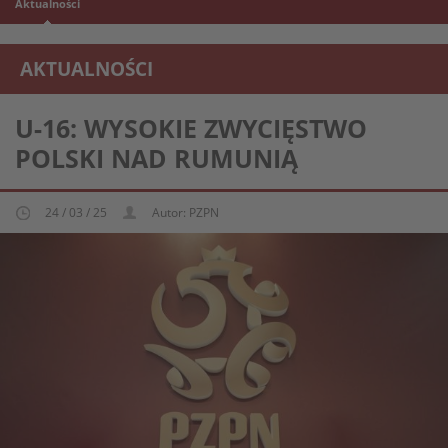
Aktualności
AKTUALNOŚCI
REPREZENTACJA MŁODZIEŻOWA U-16
U-16: WYSOKIE ZWYCIĘSTWO
POLSKI NAD RUMUNIĄ
24 / 03 / 25
Autor: PZPN