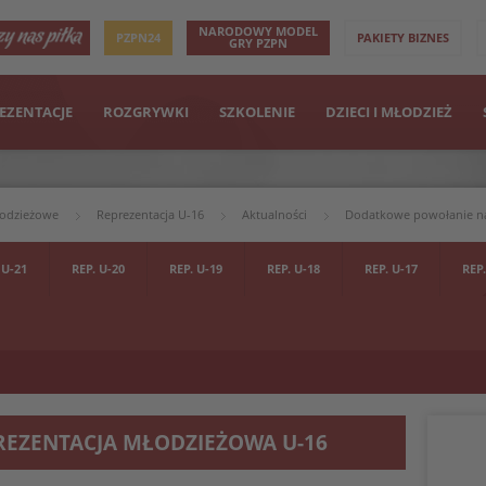
NARODOWY MODEL
PZPN24
PAKIETY BIZNES
GRY PZPN
EZENTACJE
ROZGRYWKI
SZKOLENIE
DZIECI I MŁODZIEŻ
łodzieżowe
Reprezentacja U-16
Aktualności
Dodatkowe powołanie na 
 U-21
REP. U-20
REP. U-19
REP. U-18
REP. U-17
REP.
REZENTACJA MŁODZIEŻOWA U-16