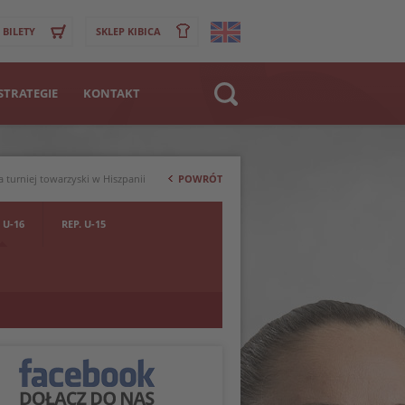
BILETY
SKLEP KIBICA
STRATEGIE
KONTAKT
Strona WWW
>
Klub
turniej towarzyski w Hiszpanii
POWRÓT
Zawodnik
 U-16
REP. U-15