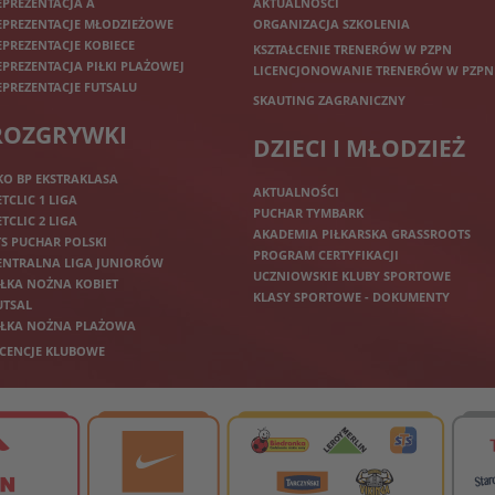
EPREZENTACJA A
AKTUALNOŚCI
EPREZENTACJE MŁODZIEŻOWE
ORGANIZACJA SZKOLENIA
EPREZENTACJE KOBIECE
KSZTAŁCENIE TRENERÓW W PZPN
EPREZENTACJA PIŁKI PLAŻOWEJ
LICENCJONOWANIE TRENERÓW W PZPN
EPREZENTACJE FUTSALU
SKAUTING ZAGRANICZNY
ROZGRYWKI
DZIECI I MŁODZIEŻ
KO BP EKSTRAKLASA
AKTUALNOŚCI
ETCLIC 1 LIGA
PUCHAR TYMBARK
ETCLIC 2 LIGA
AKADEMIA PIŁKARSKA GRASSROOTS
TS PUCHAR POLSKI
PROGRAM CERTYFIKACJI
ENTRALNA LIGA JUNIORÓW
UCZNIOWSKIE KLUBY SPORTOWE
IŁKA NOŻNA KOBIET
KLASY SPORTOWE - DOKUMENTY
UTSAL
IŁKA NOŻNA PLAŻOWA
ICENCJE KLUBOWE