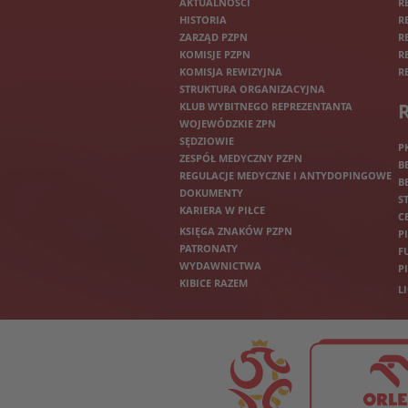
AKTUALNOŚCI
R
HISTORIA
R
ZARZĄD PZPN
R
KOMISJE PZPN
R
KOMISJA REWIZYJNA
R
STRUKTURA ORGANIZACYJNA
KLUB WYBITNEGO REPREZENTANTA
WOJEWÓDZKIE ZPN
SĘDZIOWIE
P
ZESPÓŁ MEDYCZNY PZPN
B
REGULACJE MEDYCZNE I ANTYDOPINGOWE
B
DOKUMENTY
S
KARIERA W PIŁCE
C
KSIĘGA ZNAKÓW PZPN
P
PATRONATY
F
WYDAWNICTWA
P
KIBICE RAZEM
L