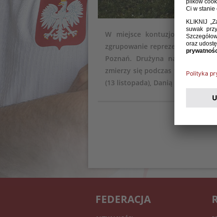
W miejsce kontuzjowanego Pat
zgrupowanie reprezentacji Polsk
Poznań. Drużyna narodowa prow
zmierzy się podczas towarzyskie
(13 listopada), Danią (15 listopad
FEDERACJA