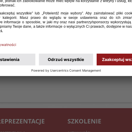
ricka Stachowa z Arsenalu Londyn na najbliższe
i U-16 powołany został Franciszek Gadomski z Lecha
adzona przez selekcjonera Piotra Kobiereckiego
go turnieju w hiszpańskim Salou z Koreą Południową
a) oraz Marokiem (18 listopada).
REPREZENTACJE
SZKOLENIE