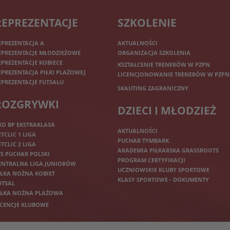
REPREZENTACJE
SZKOLENIE
EPREZENTACJA A
AKTUALNOŚCI
EPREZENTACJE MŁODZIEŻOWE
ORGANIZACJA SZKOLENIA
EPREZENTACJE KOBIECE
KSZTAŁCENIE TRENERÓW W PZPN
EPREZENTACJA PIŁKI PLAŻOWEJ
LICENCJONOWANIE TRENERÓW W PZPN
EPREZENTACJE FUTSALU
SKAUTING ZAGRANICZNY
ROZGRYWKI
DZIECI I MŁODZIEŻ
KO BP EKSTRAKLASA
AKTUALNOŚCI
ETCLIC 1 LIGA
PUCHAR TYMBARK
ETCLIC 2 LIGA
AKADEMIA PIŁKARSKA GRASSROOTS
TS PUCHAR POLSKI
PROGRAM CERTYFIKACJI
ENTRALNA LIGA JUNIORÓW
UCZNIOWSKIE KLUBY SPORTOWE
IŁKA NOŻNA KOBIET
KLASY SPORTOWE - DOKUMENTY
UTSAL
IŁKA NOŻNA PLAŻOWA
ICENCJE KLUBOWE