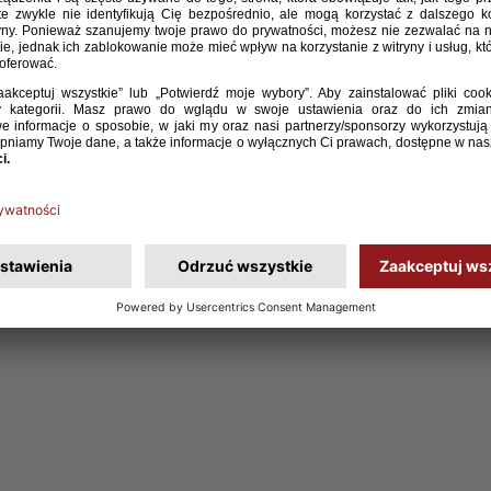
zów)
howa)
a)