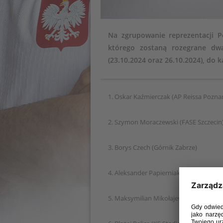
Na zgrupowanie reprezentacji P
którego zostaną rozegrane dw
(23.10.2024 oraz 26.10.2024), do 
1. Oskar Kaźmierczak (AP Reissa Pozna
2. Szymon Moraczewski (FASE Szczecin
3. Borys Czech (Górnik Zabrze)
4. Aleksander Papierniak (Górnik Zabrz
5. Maksymilian Mikołajewski (Jaguar G