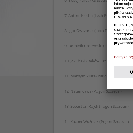
6. Błażej Palica (KS Stadion Śląski Chor
7. Antoni Klecha (Lech Poznań)
8. Igor Owczarek (Lech Poznań)
9. Dominik Czeremski (Raków Częstoc
10. Jakub Gil (Raków Częstochowa)
11. Maksym Pluta (Raków Częstochow
12. Natan Ława (Pogoń Szczecin)
13. Sebastian Rojek (Pogoń Szczecin)
14. Kacper Woźniak (Pogoń Szczecin)