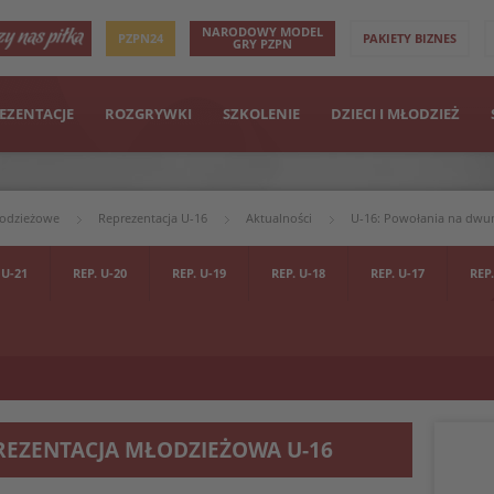
NARODOWY MODEL
PZPN24
PAKIETY BIZNES
GRY PZPN
EZENTACJE
ROZGRYWKI
SZKOLENIE
DZIECI I MŁODZIEŻ
łodzieżowe
Reprezentacja U-16
Aktualności
U-16: Powołania na dwum
 U-21
REP. U-20
REP. U-19
REP. U-18
REP. U-17
REP.
REZENTACJA MŁODZIEŻOWA U-16