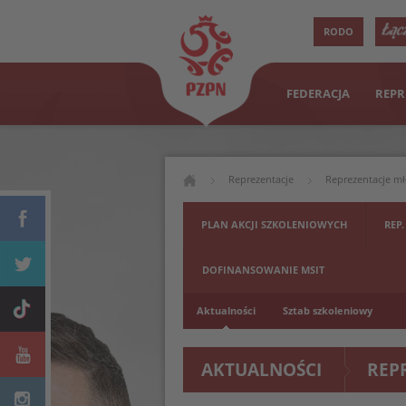
RODO
FEDERACJA
REPR
Reprezentacje
Reprezentacje m
PLAN AKCJI SZKOLENIOWYCH
REP.
DOFINANSOWANIE MSIT
Aktualności
Sztab szkoleniowy
AKTUALNOŚCI
REP