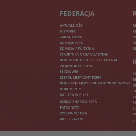
FEDERACJA
AKTUALNOŚCI
R
HISTORIA
R
ZARZĄD PZPN
R
KOMISJE PZPN
R
KOMISJA REWIZYJNA
R
STRUKTURA ORGANIZACYJNA
KLUB WYBITNEGO REPREZENTANTA
WOJEWÓDZKIE ZPN
SĘDZIOWIE
P
ZESPÓŁ MEDYCZNY PZPN
B
REGULACJE MEDYCZNE I ANTYDOPINGOWE
B
DOKUMENTY
S
KARIERA W PIŁCE
C
KSIĘGA ZNAKÓW PZPN
P
PATRONATY
F
WYDAWNICTWA
P
KIBICE RAZEM
L