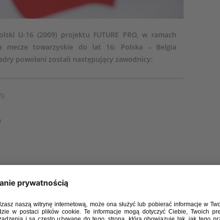
olski U-16 (2009) projektu FUTURE PRO, w ramach
a mecze towarzyskie do lat 16: Polska – Belgia
kadry powołani zostali następujący zawodnicy:
ń)
)
e)
dańsk)