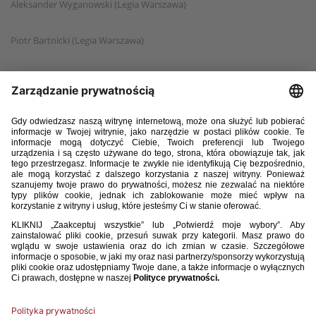
Aleksander Wyganowski (Legia Warszawa)
Piotr Bartnicki (Legia Warszawa)
Szymon Piasta (Legia Warszawa)
Kuba Bochniarz (Pogoń Szczecin)
Kacper Berkowski (Pogoń Szczecin)
Krystian Siedlaczek (Raków Częstochowa)
Antoni Kobosz (Stal Rzeszów)
Tomasz Pytlak (Śląsk Wrocław)
Mateusz Moskaluk (Śląsk Wrocław)