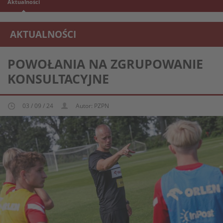
Aktualności
AKTUALNOŚCI
REPREZENTACJA MŁODZIEŻOWA U-16
POWOŁANIA NA ZGRUPOWANIE
KONSULTACYJNE
03 / 09 / 24
Autor: PZPN