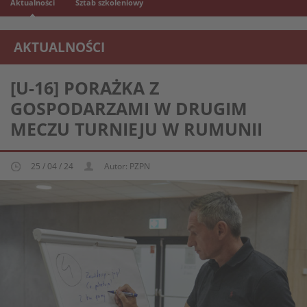
Aktualności
Sztab szkoleniowy
AKTUALNOŚCI
REPREZENTACJA MŁODZIEŻOWA U-16
[U-16] PORAŻKA Z
GOSPODARZAMI W DRUGIM
MECZU TURNIEJU W RUMUNII
25 / 04 / 24
Autor: PZPN