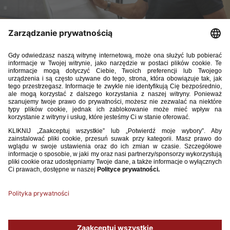
Prowadzona przez Dariusza Gęsiora reprezentacja Polski do
lat 16 przegrała 0:3 z gospodarzami w swoim drugim
spotkaniu w ramach towarzyskiego turnieju w Rumunii.
25 kwietnia, Buftea
Rumunia – Polska 3:0 (1:0)
Bramki:
Tudor Cocu 22', Lanis Avaramescu 46', sam. Mateusz Leniart
58'
Polska:
12. Jan Jach – 2. Mateusz Cegliński (58, 4. Marcel Ślusar), 3.
Hubert Kędziora, 5. Bartosz Pinkowski, 16. Mateusz Leniart, 8. Maciej
Ruszkiewicz (86, 6. Jakub Falkiewicz), 7. Karol Delikat (58, 9. Igor Tyjon),
21. Adam Ciućka (58, 20. Filip Karmelita), 18. Jakub Grześkowiak (75, 17.
Wojciech Machura), 13. Mikołaj Czerniatowicz (58, 11. Filip Skrob), 19.