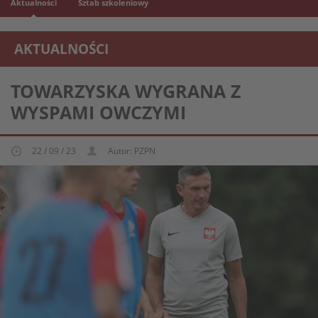
Aktualności
Sztab szkoleniowy
AKTUALNOŚCI
REPREZENTACJA MŁODZIEŻOWA U-16
TOWARZYSKA WYGRANA Z
WYSPAMI OWCZYMI
22 / 09 / 23
Autor: PZPN