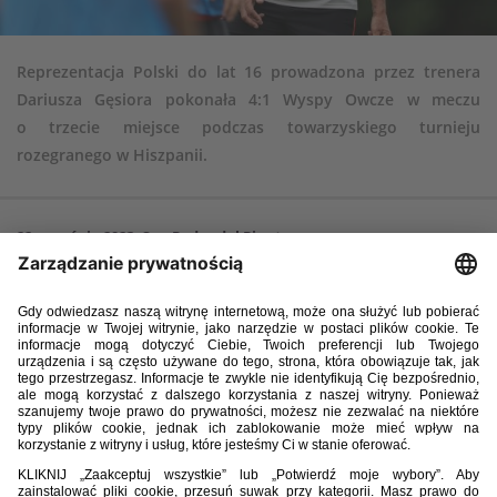
Reprezentacja Polski do lat 16 prowadzona przez trenera
Dariusza Gęsiora pokonała 4:1 Wyspy Owcze w meczu
o trzecie miejsce podczas towarzyskiego turnieju
rozegranego w Hiszpanii.
22 września 2023, San Pedro del Pinatar
Polska – Wyspy Owcze 4:1 (2:0)
Branki:
Maciej Ruszkiewicz 8, Antoni Uchroński 11 Michał Osowski 78,
88 – Rani Johannesem 56.
Polska:
(skład wyjściowy) 12. Antoni Błocki - 2. Wojciech Machura, 3.
Dawid Korzeniowski, 4. Hubert Kędziora, 5. Mateusz Cegliński, 8. Maciej
Ruszkiewicz, 10. Sammy Dudek, 11. Antoni Uchroński, 14. Jakub