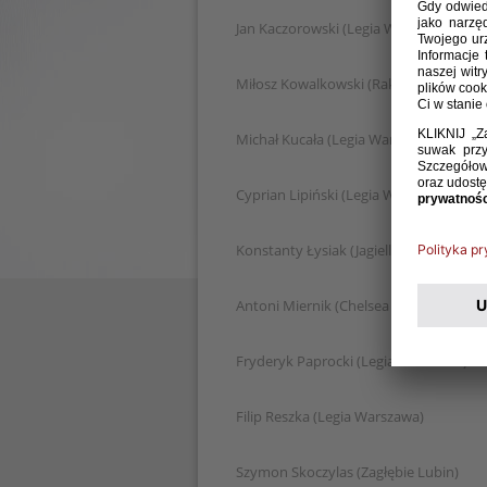
Jan Kaczorowski (Legia Warszawa)
Miłosz Kowalkowski (Raków Częstoch
Michał Kucała (Legia Warszawa)
Cyprian Lipiński (Legia Warszawa)
Konstanty Łysiak (Jagiellonia Białystok)
Antoni Miernik (Chelsea FC)
Fryderyk Paprocki (Legia Warszawa)
Filip Reszka (Legia Warszawa)
Szymon Skoczylas (Zagłębie Lubin)