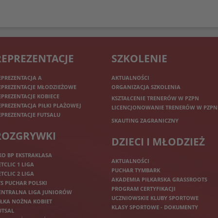
REPREZENTACJE
SZKOLENIE
EPREZENTACJA A
AKTUALNOŚCI
EPREZENTACJE MŁODZIEŻOWE
ORGANIZACJA SZKOLENIA
EPREZENTACJE KOBIECE
KSZTAŁCENIE TRENERÓW W PZPN
EPREZENTACJA PIŁKI PLAŻOWEJ
LICENCJONOWANIE TRENERÓW W PZPN
EPREZENTACJE FUTSALU
SKAUTING ZAGRANICZNY
ROZGRYWKI
DZIECI I MŁODZIEŻ
KO BP EKSTRAKLASA
AKTUALNOŚCI
ETCLIC 1 LIGA
PUCHAR TYMBARK
ETCLIC 2 LIGA
AKADEMIA PIŁKARSKA GRASSROOTS
TS PUCHAR POLSKI
PROGRAM CERTYFIKACJI
ENTRALNA LIGA JUNIORÓW
UCZNIOWSKIE KLUBY SPORTOWE
IŁKA NOŻNA KOBIET
KLASY SPORTOWE - DOKUMENTY
UTSAL