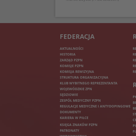
FEDERACJA
AKTUALNOŚCI
R
HISTORIA
R
ZARZĄD PZPN
R
KOMISJE PZPN
R
KOMISJA REWIZYJNA
R
STRUKTURA ORGANIZACYJNA
KLUB WYBITNEGO REPREZENTANTA
WOJEWÓDZKIE ZPN
SĘDZIOWIE
P
ZESPÓŁ MEDYCZNY PZPN
B
REGULACJE MEDYCZNE I ANTYDOPINGOWE
B
DOKUMENTY
S
KARIERA W PIŁCE
C
KSIĘGA ZNAKÓW PZPN
P
PATRONATY
F