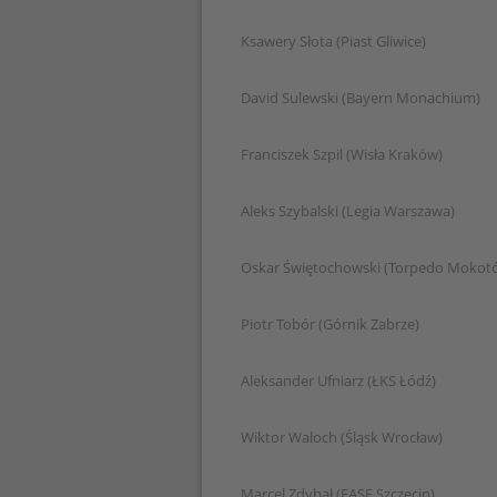
Ksawery Słota (Piast Gliwice)
David Sulewski (Bayern Monachium)
Franciszek Szpil (Wisła Kraków)
Aleks Szybalski (Legia Warszawa)
Oskar Świętochowski (Torpedo Mokot
Piotr Tobór (Górnik Zabrze)
Aleksander Ufniarz (ŁKS Łódź)
Wiktor Waloch (Śląsk Wrocław)
Marcel Zdybał (FASE Szczecin)