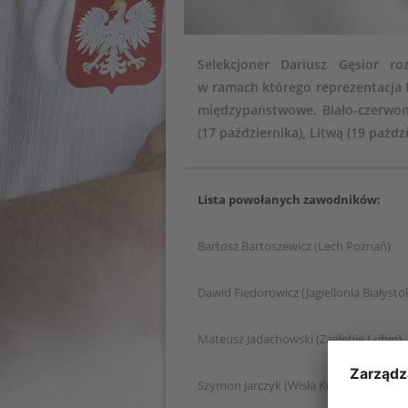
Selekcjoner Dariusz Gęsior r
w ramach którego reprezentacja P
międzypaństwowe. Biało-czerwoni
(17 października), Litwą (19 paźd
Lista powołanych zawodników:
Bartosz Bartoszewicz (Lech Poznań)
Dawid Fiedorowicz (Jagiellonia Białysto
Mateusz Jadachowski (Zagłębie Lubin)
Szymon Jarczyk (Wisła Kraków)