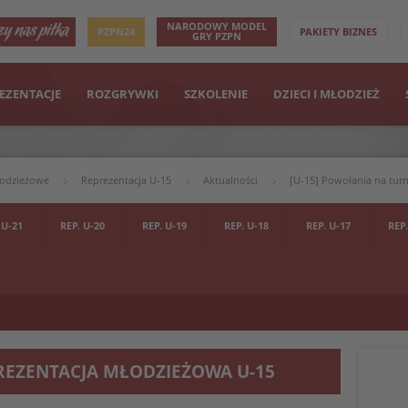
NARODOWY MODEL
PZPN24
PAKIETY BIZNES
GRY PZPN
EZENTACJE
ROZGRYWKI
SZKOLENIE
DZIECI I MŁODZIEŻ
łodzieżowe
Reprezentacja U-15
Aktualności
[U-15] Powołania na tur
 U-21
REP. U-20
REP. U-19
REP. U-18
REP. U-17
REP.
REZENTACJA MŁODZIEŻOWA U-15