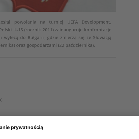
ozesłał powołania na turniej UEFA Development,
olski U-15 (rocznik 2011) zainauguruje konfrontacje
 wylecą do Bułgarii, gdzie zmierzą się ze Słowacją
ziernika) oraz gospodarzami (22 października).
k)