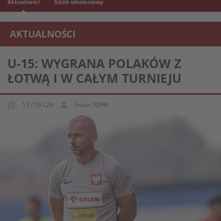
Aktualności
Sztab szkoleniowy
AKTUALNOŚCI
REPREZENTACJA MŁODZIEŻOWA U-15
U-15: WYGRANA POLAKÓW Z
ŁOTWĄ I W CAŁYM TURNIEJU
17 / 10 / 24
Autor: PZPN