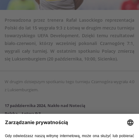
Prowadzona przez trenera Rafał Lasockiego reprezentacja
Polski do lat 15 wygrała 9:3 z Łotwą w drugim meczu turnieju
towarzyskiego UEFA Development. Dzięki temu rezultatowi
biało-czerwoni, którzy wcześniej pokonali Czarnogórę 7:1,
wygrali cały turniej. W ostatnim spotkaniu Polacy zmierzą
się Luksemburgiem (20 października, 10:00, Sicienko).
W drugim dzisiejszym spotkaniu tego turnieju Czarnogóra wygrała 4:0
z Luksemburgiem.
17 października 2024, Nakło nad Notecią
Polska – Łotwa 9:3
Bramki
: Adam Garwoliński 7, 38, 42, 49, 68, Tobiasz Nowakowski 10,
Jonathan Nsangou 40, 82, Aleksander Rodzeń 85 – Tomass Bergs 66,
Henrijs Igo Japiņš 69, Miroslavs Mogiļevičs 71