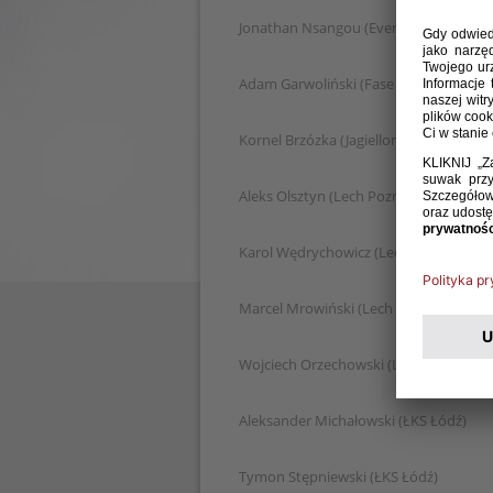
Jonathan Nsangou (Everton FC)
Adam Garwoliński (Fase Szczecin)
Kornel Brzózka (Jagiellonia Białystok)
Aleks Olsztyn (Lech Poznań)
Karol Wędrychowicz (Lech Poznań)
Marcel Mrowiński (Lech Poznań)
Wojciech Orzechowski (Lech Poznań)
Aleksander Michałowski (ŁKS Łódź)
Tymon Stępniewski (ŁKS Łódź)