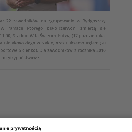
ołał 22 zawodników na zgrupowanie w Bydgoszczy
 w ramach którego biało-czerwoni zmierzą się
 11:00, Stadion Wda Świecie), Łotwą (17 października,
nsa Biniakowskiego w Nakle) oraz Luksemburgiem (20
Sportowe Sicienko). Dla zawodników z rocznika 2010
ze międzypaństwowe.