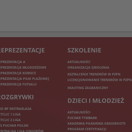
REPREZENTACJE
SZKOLENIE
EPREZENTACJA A
AKTUALNOŚCI
EPREZENTACJE MŁODZIEŻOWE
ORGANIZACJA SZKOLENIA
EPREZENTACJE KOBIECE
KSZTAŁCENIE TRENERÓW W PZPN
EPREZENTACJA PIŁKI PLAŻOWEJ
LICENCJONOWANIE TRENERÓW W PZPN
EPREZENTACJE FUTSALU
SKAUTING ZAGRANICZNY
ROZGRYWKI
DZIECI I MŁODZIEŻ
KO BP EKSTRAKLASA
AKTUALNOŚCI
ETCLIC 1 LIGA
PUCHAR TYMBARK
ETCLIC 2 LIGA
AKADEMIA PIŁKARSKA GRASSROOTS
TS PUCHAR POLSKI
PROGRAM CERTYFIKACJI
ENTRALNA LIGA JUNIORÓW