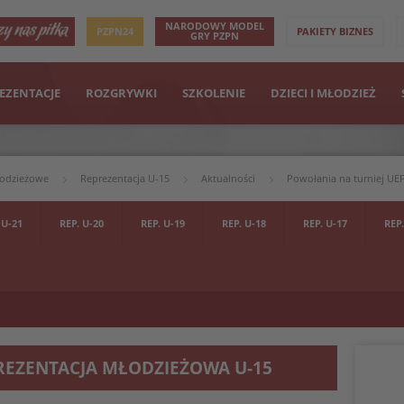
NARODOWY MODEL
PZPN24
PAKIETY BIZNES
GRY PZPN
EZENTACJE
ROZGRYWKI
SZKOLENIE
DZIECI I MŁODZIEŻ
łodzieżowe
Reprezentacja U-15
Aktualności
Powołania na turniej U
 U-21
REP. U-20
REP. U-19
REP. U-18
REP. U-17
REP.
REZENTACJA MŁODZIEŻOWA U-15