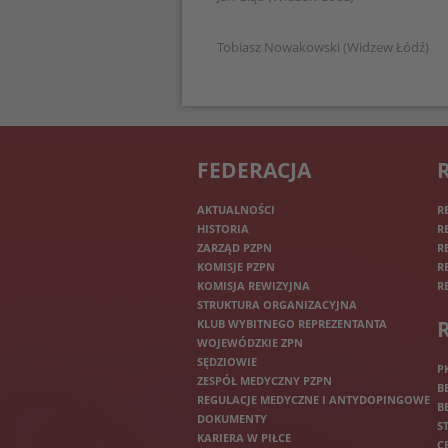
Tobiasz Nowakowski (Widzew Łódź)
FEDERACJA
AKTUALNOŚCI
R
HISTORIA
R
ZARZĄD PZPN
R
KOMISJE PZPN
R
KOMISJA REWIZYJNA
R
STRUKTURA ORGANIZACYJNA
KLUB WYBITNEGO REPREZENTANTA
WOJEWÓDZKIE ZPN
SĘDZIOWIE
P
ZESPÓŁ MEDYCZNY PZPN
B
REGULACJE MEDYCZNE I ANTYDOPINGOWE
B
DOKUMENTY
S
KARIERA W PIŁCE
C