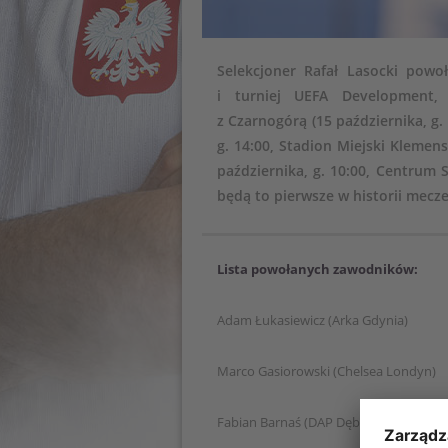
Selekcjoner Rafał Lasocki pow
i turniej UEFA Development,
z Czarnogórą (15 października, g.
g. 14:00, Stadion Miejski Kleme
października, g. 10:00, Centrum 
będą to pierwsze w historii mec
Lista powołanych zawodników:
Adam Łukasiewicz (Arka Gdynia)
Marco Gasiorowski (Chelsea Londyn)
Fabian Barnaś (DAP Dębica)