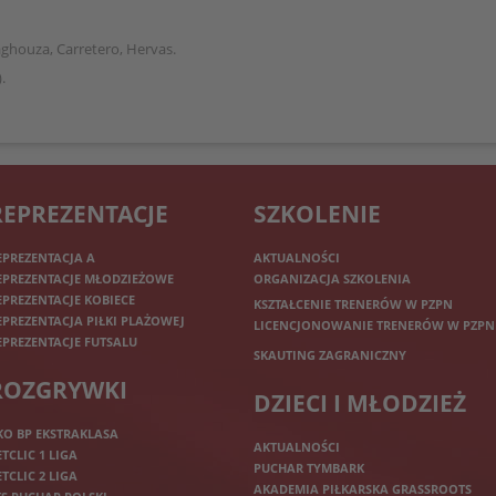
ghouza, Carretero, Hervas.
.
REPREZENTACJE
SZKOLENIE
EPREZENTACJA A
AKTUALNOŚCI
EPREZENTACJE MŁODZIEŻOWE
ORGANIZACJA SZKOLENIA
EPREZENTACJE KOBIECE
KSZTAŁCENIE TRENERÓW W PZPN
EPREZENTACJA PIŁKI PLAŻOWEJ
LICENCJONOWANIE TRENERÓW W PZPN
EPREZENTACJE FUTSALU
SKAUTING ZAGRANICZNY
ROZGRYWKI
DZIECI I MŁODZIEŻ
KO BP EKSTRAKLASA
AKTUALNOŚCI
ETCLIC 1 LIGA
PUCHAR TYMBARK
ETCLIC 2 LIGA
AKADEMIA PIŁKARSKA GRASSROOTS