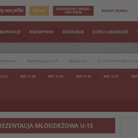
NARODOWY MODEL
PZPN24
PAKIETY BIZNES
GRY PZPN
EZENTACJE
ROZGRYWKI
SZKOLENIE
DZIECI I MŁODZIEŻ
łodzieżowe
Reprezentacja U-15
Aktualności
U-15: Remis Polski z Hisz
 U-21
REP. U-20
REP. U-19
REP. U-18
REP. U-17
REP.
REZENTACJA MŁODZIEŻOWA U-15