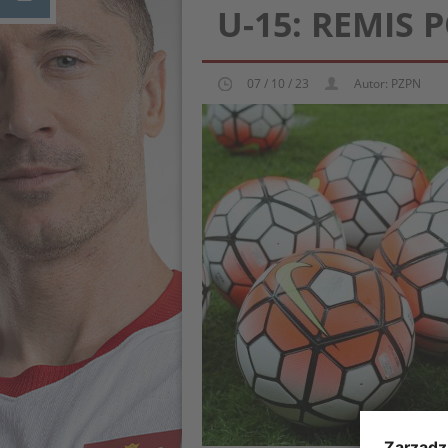
U-15: REMIS 
07 / 10 / 23
Autor: PZPN