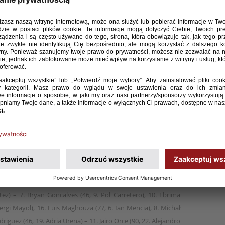
15 w trzecim meczu turnieju UEFA Development
dodatkowej serii rzutów karnych lepsi okazali się
retero 82.
yk Szuba (53, 15. Bartosz Korżyński), 2. Kacper Cecuła, 19.
artnicki) – 11. Kacper Boratyński (77, 7. Kajetan Feliks), 6.
snar, 17. Adam Hańćko (76, 18. Wojciech Smuda), 20. Kacper
10. Bartosz Szywała – 9. Maciej Kucharski (53, 13. Bartosz
Bocero (46, 2. Ruben Cordero), 4. Mario Lledo, 5. Iker Serrano,
itez) – 7. Bryan Goncalves (46, 9. Pol Carretero), 10. Ebrima
ergi Mayol), 16. Luis Maghouza (77, 6. Ian Mencia), 8. Michał
riguez (46, 19. Adria Urena) – 11. Jairo Orce (90, 22. Alejandro