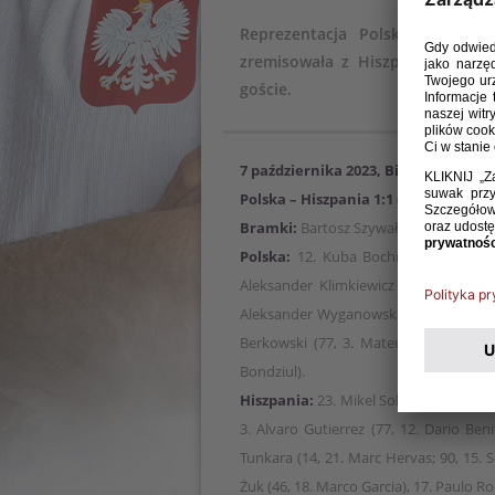
Reprezentacja Polski do lat 
zremisowała z Hiszpanią 1:1. W 
goście.
7 października 2023, Biskupiec
Polska – Hiszpania 1:1 (0:0), k. 4:5
Bramki:
Bartosz Szywała 90 k – Pol Car
Polska:
12. Kuba Bochniarz – 4. Patr
Aleksander Klimkiewicz (64, 14. Piotr B
Aleksander Wyganowski, 8. Patryk Praj
Berkowski (77, 3. Mateusz Moskaluk), 
Bondziul).
Hiszpania:
23. Mikel Sola – 20. David 
3. Alvaro Gutierrez (77, 12. Dario Ben
Tunkara (14, 21. Marc Hervas; 90, 15. S
Żuk (46, 18. Marco Garcia), 17. Paulo Rod