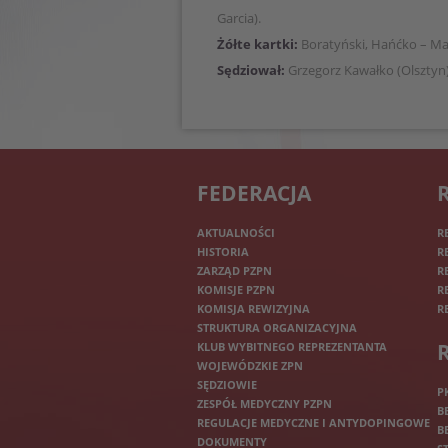
Garcia).
Żółte kartki:
Boratyński, Hańćko – Ma
Sędziował:
Grzegorz Kawałko (Olsztyn)
FEDERACJA
AKTUALNOŚCI
R
HISTORIA
R
ZARZĄD PZPN
R
KOMISJE PZPN
R
KOMISJA REWIZYJNA
R
STRUKTURA ORGANIZACYJNA
KLUB WYBITNEGO REPREZENTANTA
WOJEWÓDZKIE ZPN
SĘDZIOWIE
P
ZESPÓŁ MEDYCZNY PZPN
B
REGULACJE MEDYCZNE I ANTYDOPINGOWE
B
DOKUMENTY