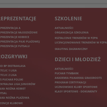
REPREZENTACJE
SZKOLENIE
EPREZENTACJA A
AKTUALNOŚCI
EPREZENTACJE MŁODZIEŻOWE
ORGANIZACJA SZKOLENIA
EPREZENTACJE KOBIECE
KSZTAŁCENIE TRENERÓW W PZPN
EPREZENTACJA PIŁKI PLAŻOWEJ
LICENCJONOWANIE TRENERÓW W PZPN
EPREZENTACJE FUTSALU
SKAUTING ZAGRANICZNY
ROZGRYWKI
DZIECI I MŁODZIEŻ
KO BP EKSTRAKLASA
AKTUALNOŚCI
ETCLIC 1 LIGA
PUCHAR TYMBARK
ETCLIC 2 LIGA
AKADEMIA PIŁKARSKA GRASSROOTS
TS PUCHAR POLSKI
PROGRAM CERTYFIKACJI
ENTRALNA LIGA JUNIORÓW
UCZNIOWSKIE KLUBY SPORTOWE
IŁKA NOŻNA KOBIET
KLASY SPORTOWE - DOKUMENTY
UTSAL
IŁKA NOŻNA PLAŻOWA
ICENCJE KLUBOWE