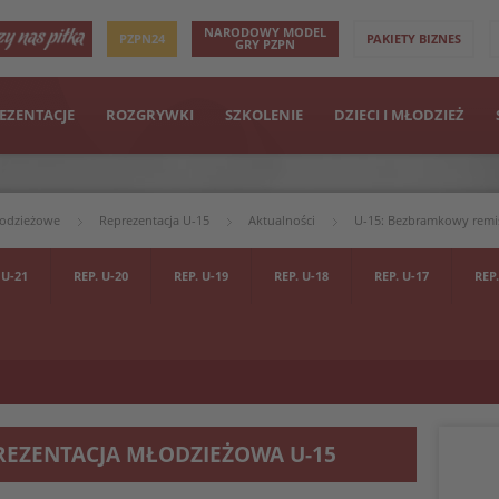
NARODOWY MODEL
PZPN24
PAKIETY BIZNES
GRY PZPN
EZENTACJE
ROZGRYWKI
SZKOLENIE
DZIECI I MŁODZIEŻ
łodzieżowe
Reprezentacja U-15
Aktualności
U-15: Bezbramkowy remi
 U-21
REP. U-20
REP. U-19
REP. U-18
REP. U-17
REP.
REZENTACJA MŁODZIEŻOWA U-15