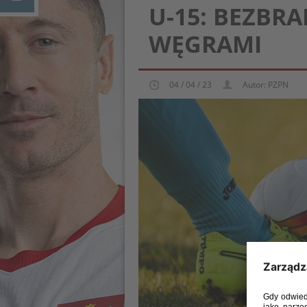
U-15: BEZBR
WĘGRAMI
04 / 04 / 23
Autor: PZPN