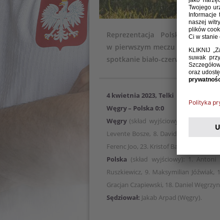
Reprezentacja Polski do lat 
w pierwszym meczu Turnieju Czt
spotkanie biało-czerwoni rozegraj
4 kwietnia 2023, Telki
Węgry – Polska 0:0
Węgry
(skład wyjściowy): 12. Ferenc 
Levente Bosze, 8. David Gyebroczki, 9
Ferenc Joo, 23. Kristof Balog.
Polska
(skład wyjściowy): 1. Antoni
Ruszkiewicz, 9. Maksymilian Jóźwiak, 
Gracjan Czapiewski, 18. Daniel Węgrzyn,
Sędziował:
Jakab Arpad (Węgry).