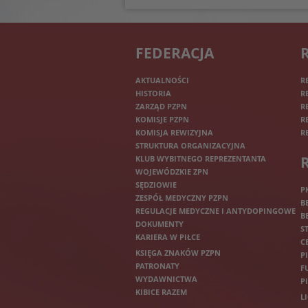
FEDERACJA
AKTUALNOŚCI
R
HISTORIA
R
ZARZĄD PZPN
R
KOMISJE PZPN
R
KOMISJA REWIZYJNA
R
STRUKTURA ORGANIZACYJNA
KLUB WYBITNEGO REPREZENTANTA
WOJEWÓDZKIE ZPN
SĘDZIOWIE
P
ZESPÓŁ MEDYCZNY PZPN
B
REGULACJE MEDYCZNE I ANTYDOPINGOWE
B
DOKUMENTY
S
KARIERA W PIŁCE
C
KSIĘGA ZNAKÓW PZPN
P
PATRONATY
F
WYDAWNICTWA
P
KIBICE RAZEM
L