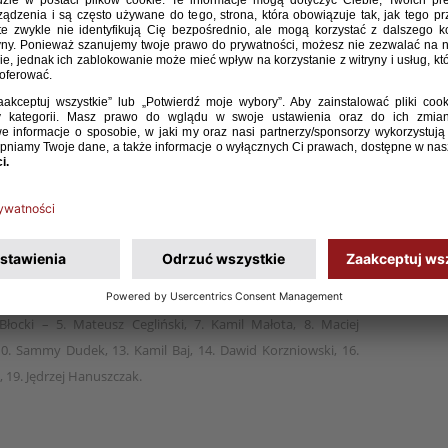
15 prowadzona przez trenera Dariusza Gęsiora
erech Narodów zremisowała z Węgrami 0:0. Kolejne
ą 5 kwietnia o godz. 14:00 ze Słowacją.
Lanyi – 3. Viktor Ranko, 4. Botond Hecler, 6. Vince Pesti, 7.
. Botond Nyikos, 10. Janos Galambos, 11. Erik Magyarics, 15.
 Błocki – 5. Mateusz Cegliński, 7. Kamil Małota, 8. Maciej
10. Sammy Dudek, 13. Kamil Baj, 14. Dawid Korzniowski, 16.
 19. Jędrzej Hanuszczak.