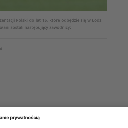
entacji Polski do lat 15, które odbędzie się w Łodzi
ołani zostali następujący zawodnicy:
n)