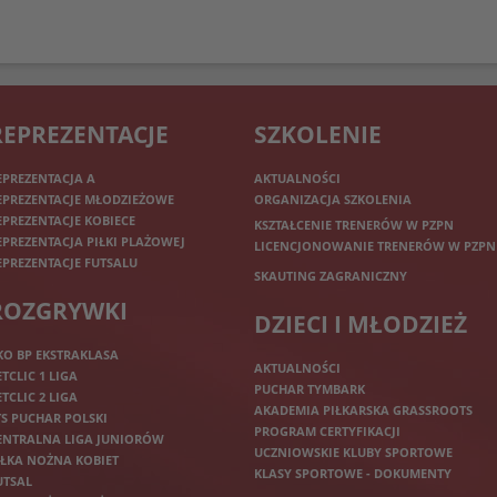
REPREZENTACJE
SZKOLENIE
EPREZENTACJA A
AKTUALNOŚCI
EPREZENTACJE MŁODZIEŻOWE
ORGANIZACJA SZKOLENIA
EPREZENTACJE KOBIECE
KSZTAŁCENIE TRENERÓW W PZPN
EPREZENTACJA PIŁKI PLAŻOWEJ
LICENCJONOWANIE TRENERÓW W PZPN
EPREZENTACJE FUTSALU
SKAUTING ZAGRANICZNY
ROZGRYWKI
DZIECI I MŁODZIEŻ
KO BP EKSTRAKLASA
AKTUALNOŚCI
ETCLIC 1 LIGA
PUCHAR TYMBARK
ETCLIC 2 LIGA
AKADEMIA PIŁKARSKA GRASSROOTS
TS PUCHAR POLSKI
PROGRAM CERTYFIKACJI
ENTRALNA LIGA JUNIORÓW
UCZNIOWSKIE KLUBY SPORTOWE
IŁKA NOŻNA KOBIET
KLASY SPORTOWE - DOKUMENTY
UTSAL