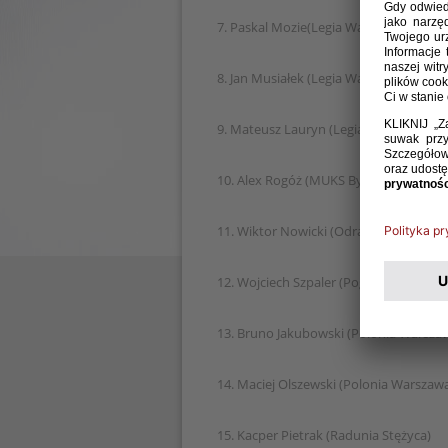
7. Paskal Mozie(Legia Warszawa)
8. Jan Musiałek (Legia Warszawa)
9. Mateusz Lauryn (Legia Warszawa)
10. Alex Rogóż (MUKS Bydgoszcz)
11. Wiktor Nowicki (Odra Opole)
12. Wojciech Szpaler (Pogoń Szczecin)
13. Bruno Jakubowski (Polonia Warsza
14. Maciej Olszewski (Polonia Warszaw
15. Kacper Pietrak (Radunia Stężyca)