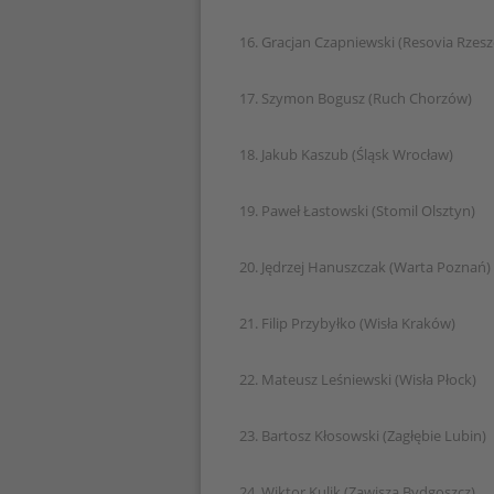
16. Gracjan Czapniewski (Resovia Rzes
17. Szymon Bogusz (Ruch Chorzów)
18. Jakub Kaszub (Śląsk Wrocław)
19. Paweł Łastowski (Stomil Olsztyn)
20. Jędrzej Hanuszczak (Warta Poznań)
21. Filip Przybyłko (Wisła Kraków)
22. Mateusz Leśniewski (Wisła Płock)
23. Bartosz Kłosowski (Zagłębie Lubin)
24. Wiktor Kulik (Zawisza Bydgoszcz)