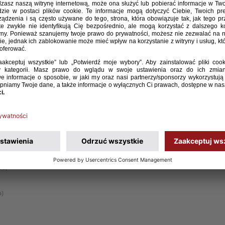
wa)
a)