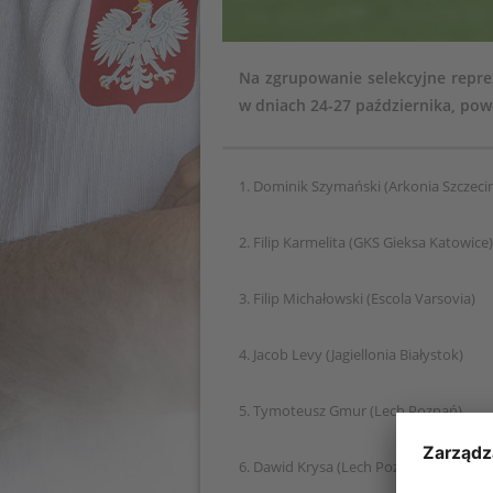
Na zgrupowanie selekcyjne reprez
w dniach 24-27 października, pow
1. Dominik Szymański (Arkonia Szczeci
2. Filip Karmelita (GKS Gieksa Katowice)
3. Filip Michałowski (Escola Varsovia)
4. Jacob Levy (Jagiellonia Białystok)
5. Tymoteusz Gmur (Lech Poznań)
6. Dawid Krysa (Lech Poznań)