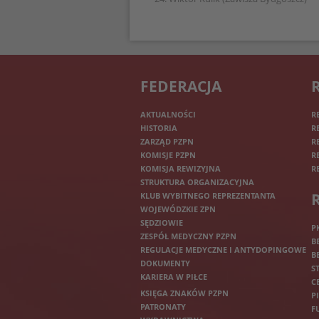
FEDERACJA
AKTUALNOŚCI
R
HISTORIA
R
ZARZĄD PZPN
R
KOMISJE PZPN
R
KOMISJA REWIZYJNA
R
STRUKTURA ORGANIZACYJNA
KLUB WYBITNEGO REPREZENTANTA
WOJEWÓDZKIE ZPN
SĘDZIOWIE
P
ZESPÓŁ MEDYCZNY PZPN
B
REGULACJE MEDYCZNE I ANTYDOPINGOWE
B
DOKUMENTY
S
KARIERA W PIŁCE
C
KSIĘGA ZNAKÓW PZPN
P
PATRONATY
F