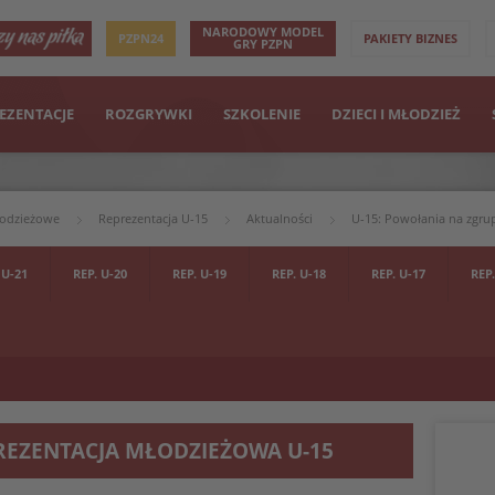
NARODOWY MODEL
PZPN24
PAKIETY BIZNES
GRY PZPN
EZENTACJE
ROZGRYWKI
SZKOLENIE
DZIECI I MŁODZIEŻ
łodzieżowe
Reprezentacja U-15
Aktualności
U-15: Powołania na zgru
 U-21
REP. U-20
REP. U-19
REP. U-18
REP. U-17
REP.
REZENTACJA MŁODZIEŻOWA U-15