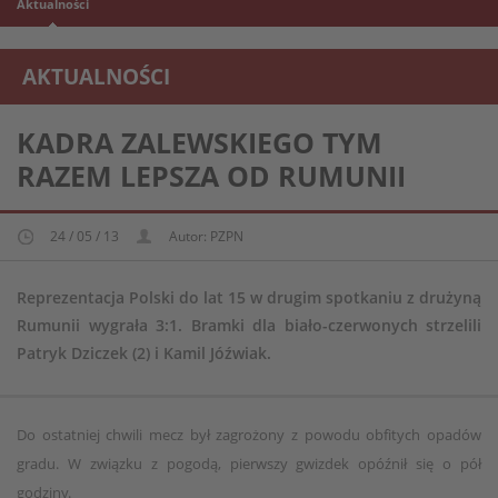
Aktualności
AKTUALNOŚCI
REPREZENTACJA MŁODZIEŻOWA U-15
KADRA ZALEWSKIEGO TYM
RAZEM LEPSZA OD RUMUNII
24 / 05 / 13
Autor: PZPN
Reprezentacja Polski do lat 15 w drugim spotkaniu z drużyną
Rumunii wygrała 3:1. Bramki dla biało-czerwonych strzelili
Patryk Dziczek (2) i Kamil Jóźwiak.
Do ostatniej chwili mecz był zagrożony z powodu obfitych opadów
gradu. W związku z pogodą, pierwszy gwizdek opóźnił się o pół
godziny.