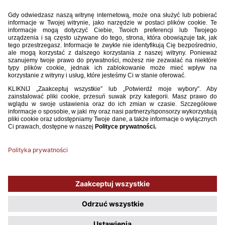
ustalił Jóźwiak, który wykorzystał sytuację sam na sam z bramkarzem.
Rumunia 1:3 Polska
Robert Grecu 43 - Patryk Dziczek 19, 49, Kamil Jóźwiak 57.
Rumunia:
Ionuț Poiana - Eduard Oprea (67, Adelin Voinescu), Virgil
Ghiță, Vlad Gisa (41, Tiberiu Căpușă), Fridrich Harald - Andrei Ciobanu
(41, Vlăduț Mihalcea), Răzvan Oaidă (58, Doru Dumitrescu), Szabolcs
Kilyen, Ianis Hagi (58, Vlăduț Vlad), Robert Grecu - Florin Coman.
Polska:
Bartłomiej Żynel (62, Jakub Rzeszut) - Kacper Wojdak, Ernest
Dzięcioł, Patryk Dziczek (74, Dawid Śliwiński), Jan Andrzejewski - Kamil
Jóźwiak, Dominik Prusaczyk (73, Mateusz Dara), Mateusz Ostaszewski
(Krystian Bielik), Hubert Adamczyk, Michał Domański (62, Rafał
Maćkowski) - 9. Przemysław Mystkowski ( Bartosz Wiktoruk).
Używamy plików cookies, aby ułatwić Ci korzystanie z naszego serwisu
oraz do celów statystycznych. Jeśli nie blokujesz tych plików, to zgadzasz
się na ich użycie oraz zapisanie w pamięci urządzenia. Pamiętaj, że
możesz samodzielnie zarządzać cookies, zmieniając ustawienia
przeglądarki.
Polityka plików Cookies.