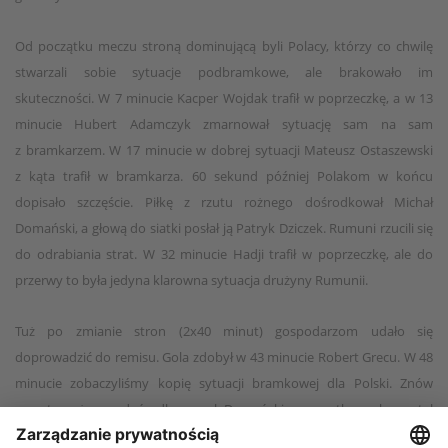
Od początku meczu stroną dominującą byli Polacy, którzy co chwilę
stwarzali sobie sytuacje podbramkowe, ale brakowało im
skuteczności. W 7 minucie Kacper Wojdak trafił w poprzeczkę, a w 13
minucie Hubert Adamczyk zmarnował sytuację sam na sam
z bramkarzem. W 17 minucie w dobrej sytuacji Mateusz Ostaszewski
z kąta trafił w bramkarza. 60 sekund później Polakom w końcu
dopisało szczęście. Piłkę z rzutu rożnego dośrodkował Michał
Domański, a głową do siatki posłał ją Patryk Dziczek. Rumuni rzucili się
do odrabiania strat. W 32 minucie Hadji trafił w poprzeczkę, ale do
przerwy to była jedyna klarowna sytuacja drużyny Rumunii.
Tuż po zmianie stron (2x40 minut) gospodarzom udało się
doprowadzić do remisu. Gola zdobył w 43 minucie Robert Grecu. W 48
minucie zobaczyliśmy kopię sytuacji bramkowej dla Polski. Znów
z rzutu rożnego dośrodkowywał Domański, a wrzutkę wykorzystał
Dziczek, dając biało-czerwonych prowadzenie. W 57 minucie wynik