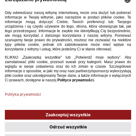
Kasprowicz powołał dodatkowo pięć zawodniczek na
zgrupowanie selekcyjne, które w dniach 26-29 maja odbędzie
się w Pruszkowie.
Lista dodatkowo powołanych zawodniczek:
1. Julia Sikora (BTS Rekord Bielsko-Biała)
2. Krystyna Flis (FC Basel)
3. Weronika Baumert (GKS Katowice)
4. Lena Sworska (Lech UAM Poznań)
5. Martyna Kośmińska (Legionistki Warszawa)
Używamy plików cookies, aby ułatwić Ci korzystanie z naszego serwisu
oraz do celów statystycznych. Jeśli nie blokujesz tych plików, to zgadzasz
się na ich użycie oraz zapisanie w pamięci urządzenia. Pamiętaj, że
możesz samodzielnie zarządzać cookies, zmieniając ustawienia