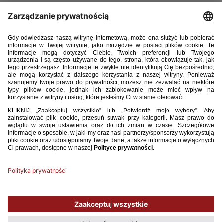
Prowadzona przez Marcina Kasprowicza reprezentacja Polski
do lat 19 kobiet wygrała w Gnieźnie z Rumunią 4:0
w pierwszym meczu kwalifikacji do turnieju finałowego
mistrzostw Europy.
W kolejnych spotkaniach biało-czerwone zmierzą się z Belgią (15.4,
godz. 11:00, Gniezno) i Grecją (18.4, godz. 11:00, Września).
12 kwietnia 2026, Gniezno
Polska – Rumunia 4:0 (1:0)
Bramki:
Związek 14, Zgoda 49, Zielińska 79, Rogus 90
Polska:
1. Julia Woźniak – 4. Magda Piekarska, 7. Krystyna Flis (63 3.
Julia Przybył), 8. Zuzanna Witek, 11. Oliwia Zgoda (82 16. Małgorzata
Rogus), 13. Zofia Pągowska (62 10. Maja Zielińska), 14. Oliwia Związek
(72 2. Aisha Nsangou), 15. Anna Potrykus, 17. Lena Świrska, 18.
Martyna Bartczak, 19. Kinga Wyrwas (72 9. Julia Langosz).
Używamy plików cookies, aby ułatwić Ci korzystanie z naszego serwisu
oraz do celów statystycznych. Jeśli nie blokujesz tych plików, to zgadzasz