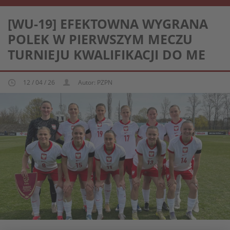
REPREZENTACJA KOBIECA U-19
[WU-19] EFEKTOWNA WYGRANA
POLEK W PIERWSZYM MECZU
TURNIEJU KWALIFIKACJI DO ME
12 / 04 / 26
Autor: PZPN