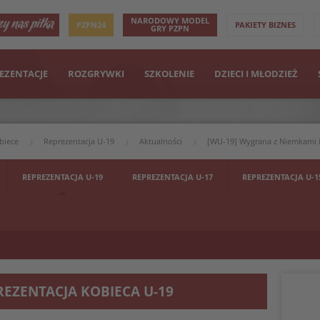
NARODOWY MODEL
PZPN24
PAKIETY BIZNES
GRY PZPN
EZENTACJE
ROZGRYWKI
SZKOLENIE
DZIECI I MŁODZIEŻ
biece
Reprezentacja U-19
Aktualności
[WU-19] Wygrana z Niemkami i
REPREZENTACJA U-19
REPREZENTACJA U-17
REPREZENTACJA U-1
REZENTACJA KOBIECA U-19