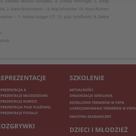
0. Estrella Merino Gonzalez, 4. Svenja Vöhringer, 5. Emily
, 2. Karla Brinkmann) – 8. Maj Schneider, 19. Rosa Rückert
nten – 7. Melina Krüger (77, 15. Julia Schiffarth), 9. Delice
n.
unia).
REPREZENTACJE
SZKOLENIE
EPREZENTACJA A
AKTUALNOŚCI
EPREZENTACJE MŁODZIEŻOWE
ORGANIZACJA SZKOLENIA
EPREZENTACJE KOBIECE
KSZTAŁCENIE TRENERÓW W PZPN
EPREZENTACJA PIŁKI PLAŻOWEJ
LICENCJONOWANIE TRENERÓW W PZPN
EPREZENTACJE FUTSALU
SKAUTING ZAGRANICZNY
ROZGRYWKI
DZIECI I MŁODZIEŻ