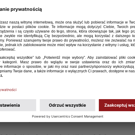
 lat 19 pokonała Niemki na zakończenie turnieju
uropy 2025. Biało-czerwone, jako gospodynie, awans
ny, ale dzięki wygranej w Bydgoszczy zakończyły
scu w grupie. Bramki dla biało-czerwonych
sprowicza zdobyły Oliwia Łapińska oraz Zuzanna
1)
itek 78 – Delice Boboy 8.
ilia Sobierajska, 4. Magda Piekarska, 2. Oliwia Łapińska, 6. Iga
 Inez Sikora), 15. Weronika Araśniewicz, 8. Zuzanna Witek, 7.
– 16. Zuzanna Grzywińska (90+3, 3. Martyna Bartczak), 14. Julia