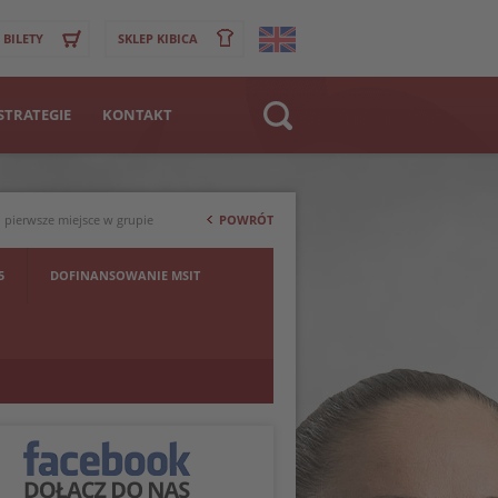
BILETY
SKLEP KIBICA
STRATEGIE
KONTAKT
Strona WWW
>
Klub
 pierwsze miejsce w grupie
POWRÓT
Zawodnik
5
DOFINANSOWANIE MSIT