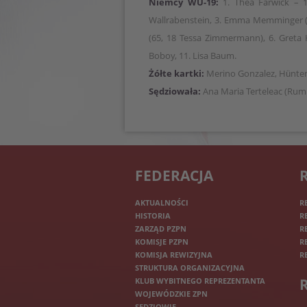
Niemcy WU-19:
1. Thea Farwick – 1
Wallrabenstein, 3. Emma Memminger (84
(65, 18 Tessa Zimmermann), 6. Greta Hü
Boboy, 11. Lisa Baum.
Żółte kartki:
Merino Gonzalez, Hünte
Sędziowała:
Ana Maria Terteleac (Rum
FEDERACJA
AKTUALNOŚCI
R
HISTORIA
R
ZARZĄD PZPN
R
KOMISJE PZPN
R
KOMISJA REWIZYJNA
R
STRUKTURA ORGANIZACYJNA
KLUB WYBITNEGO REPREZENTANTA
WOJEWÓDZKIE ZPN
SĘDZIOWIE