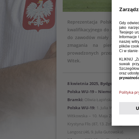
Reprezentacja Polski kobiet do
kwalifikacyjnego do mistrzostw E
do zawodów miały zagwarantowa
zmagania na pierwszym miej
prowadzonych przez Marcina Ka
Witek.
8 kwietnia 2025, Bydgoszcz
Polska WU-19 – Niemcy WU-19 2:1 (0:
Bramki:
Oliwia Łapińska 62, Zuzanna W
Polska WU-19:
1. Julia Woźniak – 5. Em
Witkowska – 10. Maja Zielińska (60, 20.
Krystyna Flis (87, 13. Zofia Pągowska) 
Langosz (46, 9. Julia Gutowska).