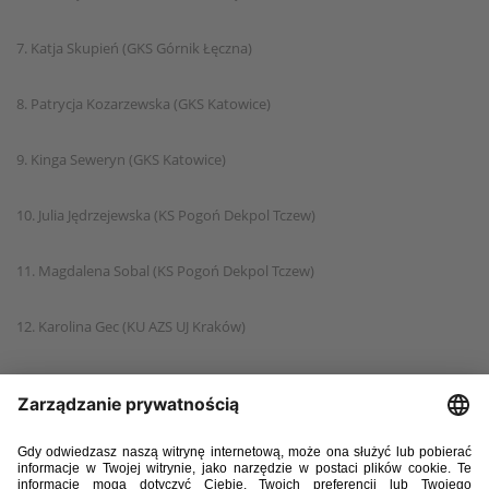
7. Katja Skupień (GKS Górnik Łęczna)
8. Patrycja Kozarzewska (GKS Katowice)
9. Kinga Seweryn (GKS Katowice)
10. Julia Jędrzejewska (KS Pogoń Dekpol Tczew)
11. Magdalena Sobal (KS Pogoń Dekpol Tczew)
12. Karolina Gec (KU AZS UJ Kraków)
13. Martyna Duchnowska (Matera Citta Sassi)
14. Nicole Jendrzejczyk (SWD Wodzisław Śląski)