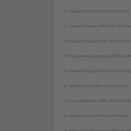
16. Oliwia Domin (TME UKS SMS Łódź)
17. Urszula Onoszko (TME UKS SMS Łó
18. Nadia Krezyman (TME UKS SMS Łód
19. Magdalena Dąbrowska (TME UKS S
20. Oliwia Bałdyga (TME UKS SMS Łódź)
21. Natalia Rohn (TME UKS SMS Łódź)
22. Patrycja Banach (TME UKS SMS Łód
23. Natalia Skiba (WKS Śląsk Wrocław)
24. Patrycja Kozarzewska (Ząbkovia Ząb