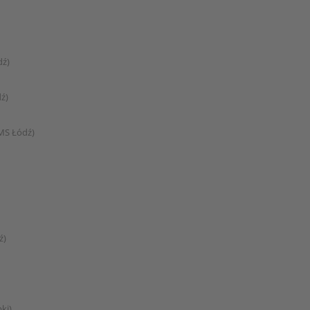
dź)
ź)
MS Łódź)
ź)
ki)