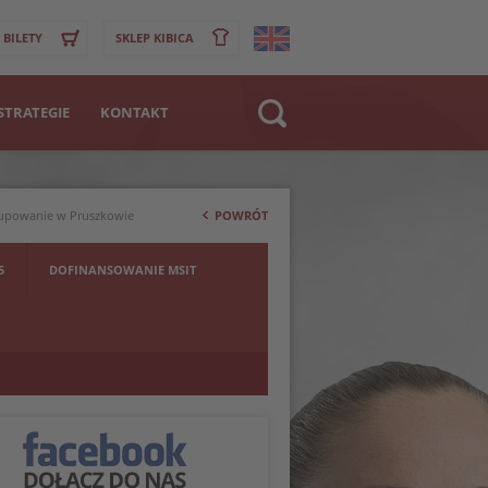
BILETY
SKLEP KIBICA
STRATEGIE
KONTAKT
Strona WWW
>
Klub
rupowanie w Pruszkowie
POWRÓT
Zawodnik
5
DOFINANSOWANIE MSIT