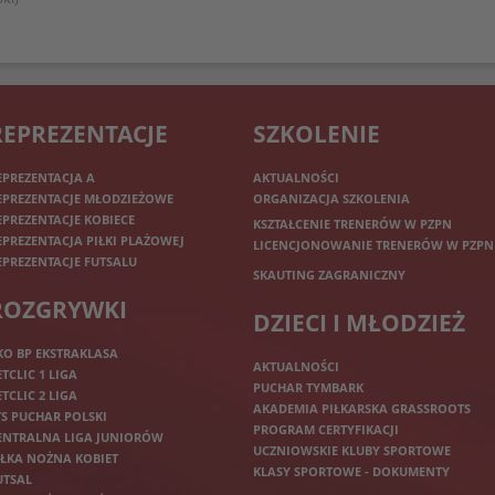
REPREZENTACJE
SZKOLENIE
EPREZENTACJA A
AKTUALNOŚCI
EPREZENTACJE MŁODZIEŻOWE
ORGANIZACJA SZKOLENIA
EPREZENTACJE KOBIECE
KSZTAŁCENIE TRENERÓW W PZPN
EPREZENTACJA PIŁKI PLAŻOWEJ
LICENCJONOWANIE TRENERÓW W PZPN
EPREZENTACJE FUTSALU
SKAUTING ZAGRANICZNY
ROZGRYWKI
DZIECI I MŁODZIEŻ
KO BP EKSTRAKLASA
AKTUALNOŚCI
ETCLIC 1 LIGA
PUCHAR TYMBARK
ETCLIC 2 LIGA
AKADEMIA PIŁKARSKA GRASSROOTS
TS PUCHAR POLSKI
PROGRAM CERTYFIKACJI
ENTRALNA LIGA JUNIORÓW
UCZNIOWSKIE KLUBY SPORTOWE
IŁKA NOŻNA KOBIET
KLASY SPORTOWE - DOKUMENTY
UTSAL