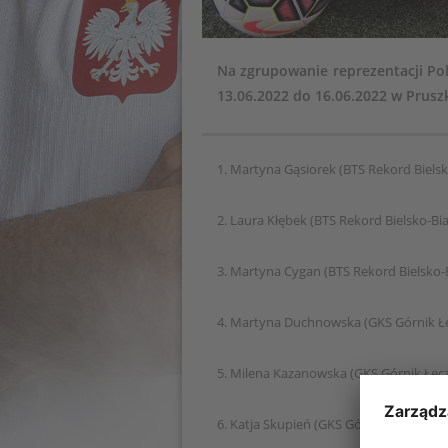
Na zgrupowanie reprezentacji Pol
13.06.2022 do 16.06.2022 w Prusz
1. Martyna Gąsiorek (BTS Rekord Bielsk
2. Laura Kłębek (BTS Rekord Bielsko-Bia
3. Martyna Cygan (BTS Rekord Bielsko-B
4. Martyna Duchnowska (GKS Górnik Ł
5. Milena Kazanowska (GKS Górnik Łęc
6. Katja Skupień (GKS Górnik Łęczna)