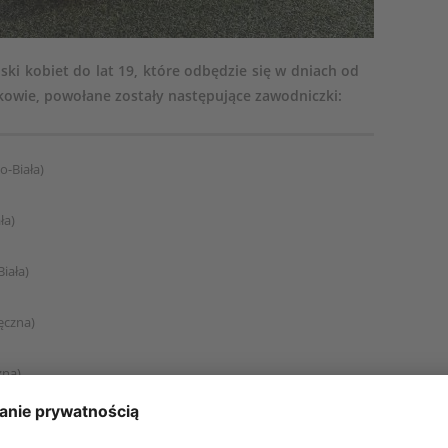
ski kobiet do lat 19, które odbędzie się w dniach od
kowie, powołane zostały następujące zawodniczki:
o-Biała)
ła)
iała)
ęczna)
zna)