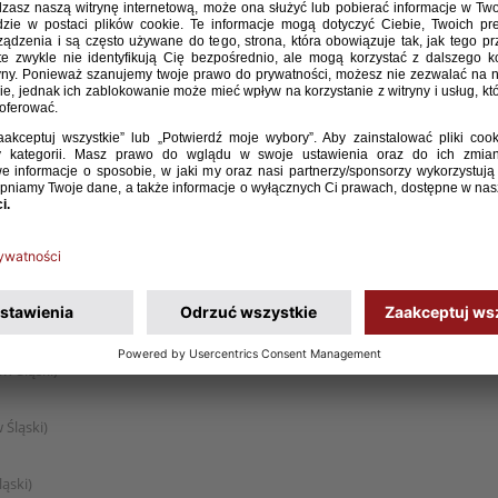
eczno)
 Tczew)
 Tczew)
zawa)
w Śląski)
 Śląski)
ląski)