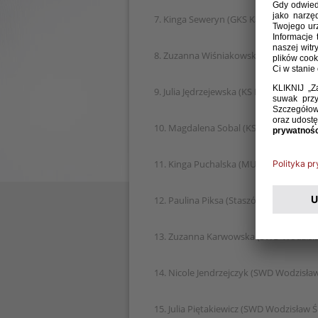
7. Kinga Seweryn (GKS Katowice)
8. Zuzanna Wiśniakowska (Gosirki Pias
9. Julia Jędrzejewska (KS Pogoń Dekpol
10. Magdalena Sobal (KS Pogoń Dekpol
11. Kinga Puchalska (MUKS Praga Wars
12. Paulina Piksa (Staszówka Jelna)
13. Zuzanna Karwowska (SWD Wodzisła
14. Nicole Jendrzejczyk (SWD Wodzisław
15. Julia Piętakiewicz (SWD Wodzisław Ś