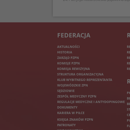
FEDERACJA
AKTUALNOŚCI
R
HISTORIA
R
ZARZĄD PZPN
R
KOMISJE PZPN
R
KOMISJA REWIZYJNA
R
STRUKTURA ORGANIZACYJNA
KLUB WYBITNEGO REPREZENTANTA
WOJEWÓDZKIE ZPN
SĘDZIOWIE
P
ZESPÓŁ MEDYCZNY PZPN
B
REGULACJE MEDYCZNE I ANTYDOPINGOWE
B
DOKUMENTY
S
KARIERA W PIŁCE
C
KSIĘGA ZNAKÓW PZPN
P
PATRONATY
F