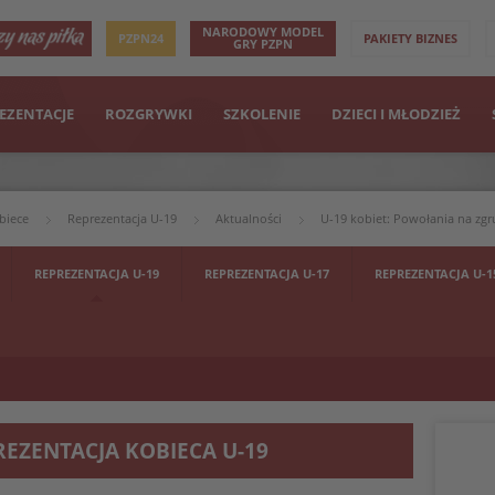
NARODOWY MODEL
PZPN24
PAKIETY BIZNES
GRY PZPN
EZENTACJE
ROZGRYWKI
SZKOLENIE
DZIECI I MŁODZIEŻ
biece
Reprezentacja U-19
Aktualności
U-19 kobiet: Powołania na zg
REPREZENTACJA U-19
REPREZENTACJA U-17
REPREZENTACJA U-1
REZENTACJA KOBIECA U-19