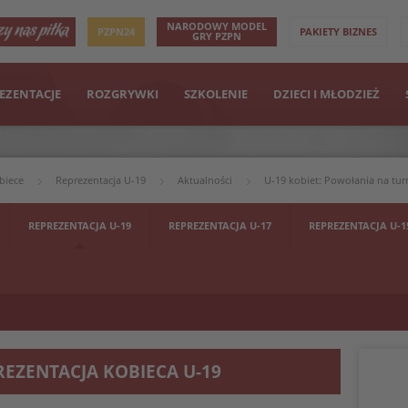
NARODOWY MODEL
PZPN24
PAKIETY BIZNES
GRY PZPN
EZENTACJE
ROZGRYWKI
SZKOLENIE
DZIECI I MŁODZIEŻ
biece
Reprezentacja U-19
Aktualności
U-19 kobiet: Powołania na turn
REPREZENTACJA U-19
REPREZENTACJA U-17
REPREZENTACJA U-1
REZENTACJA KOBIECA U-19