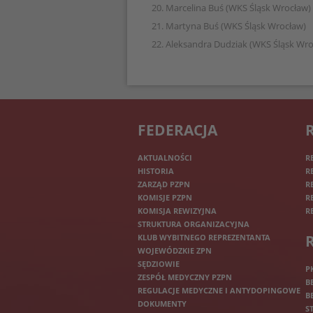
20. Marcelina Buś (WKS Śląsk Wrocław)
21. Martyna Buś (WKS Śląsk Wrocław)
22. Aleksandra Dudziak (WKS Śląsk Wro
FEDERACJA
AKTUALNOŚCI
R
HISTORIA
R
ZARZĄD PZPN
R
KOMISJE PZPN
R
KOMISJA REWIZYJNA
R
STRUKTURA ORGANIZACYJNA
KLUB WYBITNEGO REPREZENTANTA
WOJEWÓDZKIE ZPN
SĘDZIOWIE
P
ZESPÓŁ MEDYCZNY PZPN
B
REGULACJE MEDYCZNE I ANTYDOPINGOWE
B
DOKUMENTY
S