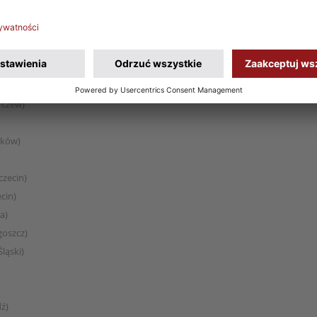
iec)
ęczna)
market Konin)
Tczew)
Tczew)
aków)
czecin)
cin)
a)
goszcz)
ląski)
ź)