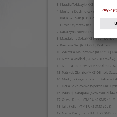
3. Klaudia Tobiczyk (KKS Czarni Sosnow
4. Martyna Duchnowska (GKS Górnik Ł
5. Katja Skupień (GKS Górnik Łęczna)
6. Oliwia Szymczak (KKPK Medyk POLO
7. Katarzyna Nowak (KS Pogoń Dekpol 
8. Magdalena Sobal (KS Pogoń Dekpol 
9. Karolina Gec (KU AZS UJ Kraków)
10. Wiktoria Malinowska (KU AZS UJ Kr
11. Natalia Wróbel (KU AZS UJ Kraków)
12. Natalia Radkiewicz (MKS Olimpia Sz
13. Patrycja Ziemba (MKS Olimpia Szcze
14. Martyna Cygan (Rekord Bielsko-Biał
15. Daria Sokołowska (Sportis KKP Byd
16. Patrycja Sarapata (SWD Wodzisław Ś
17. Oliwia Domin (TME UKS SMS Łódź)
18. Julia Kolis (TME UKS SMS Łódź)
19. Nadia Krezyman (TME UKS SMS Łód