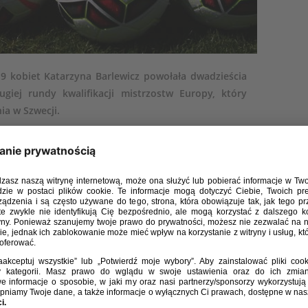
19 kobiet Katarzyna Barlewicz powołała dwadzieścia
ugiej rundy kwalifikacji mistrzostw Europy, który
ia w Szwecji.
dz. 18:30, Boras), 9 kwietnia z Danią (godz. 13:00, Boras) i 12
.
w Warszawie.
ec)
iec)