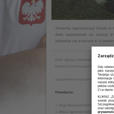
Trenerka reprezentacji Polski U-
dwie zawodniczki na turniej dr
odbędzie się w dniach 6-12 kwietn
Polki zagrają 6 kwietnia ze Szwecją (go
kwietnia z Chorwacją (18:00, Goteborg)
Zgrupowanie rozpocznie się 31 marca 
Powołania:
1. Kinga Bieszczad (KKS Czarni Sosnowi
2. Oliwia Ogierman (KKS Czarni Sosnow