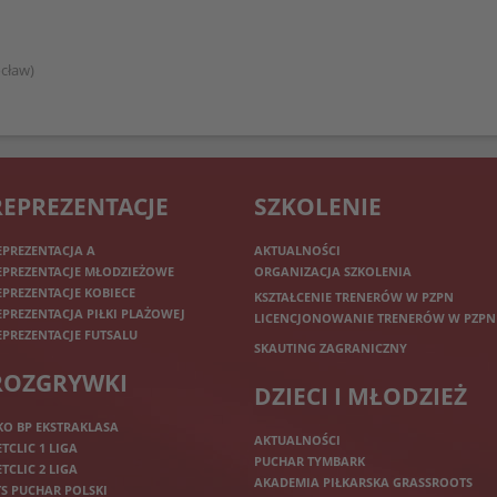
cław)
REPREZENTACJE
SZKOLENIE
EPREZENTACJA A
AKTUALNOŚCI
EPREZENTACJE MŁODZIEŻOWE
ORGANIZACJA SZKOLENIA
EPREZENTACJE KOBIECE
KSZTAŁCENIE TRENERÓW W PZPN
EPREZENTACJA PIŁKI PLAŻOWEJ
LICENCJONOWANIE TRENERÓW W PZPN
EPREZENTACJE FUTSALU
SKAUTING ZAGRANICZNY
ROZGRYWKI
DZIECI I MŁODZIEŻ
KO BP EKSTRAKLASA
AKTUALNOŚCI
ETCLIC 1 LIGA
PUCHAR TYMBARK
ETCLIC 2 LIGA
AKADEMIA PIŁKARSKA GRASSROOTS
TS PUCHAR POLSKI