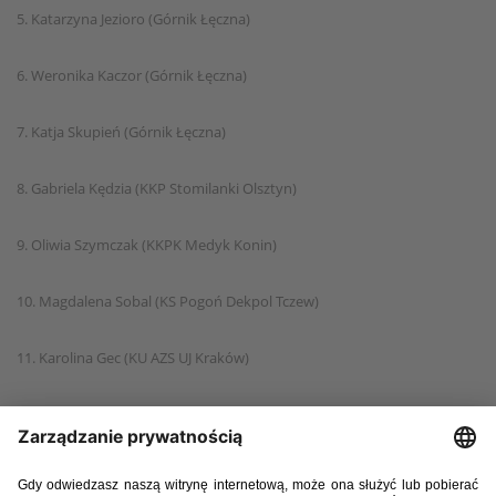
5. Katarzyna Jezioro (Górnik Łęczna)
6. Weronika Kaczor (Górnik Łęczna)
7. Katja Skupień (Górnik Łęczna)
8. Gabriela Kędzia (KKP Stomilanki Olsztyn)
9. Oliwia Szymczak (KKPK Medyk Konin)
10. Magdalena Sobal (KS Pogoń Dekpol Tczew)
11. Karolina Gec (KU AZS UJ Kraków)
12. Natalia Wróbel (KU AZS UJ Kraków)
13. Natalia Radkiewicz (MKS Olimpia Szczecin)